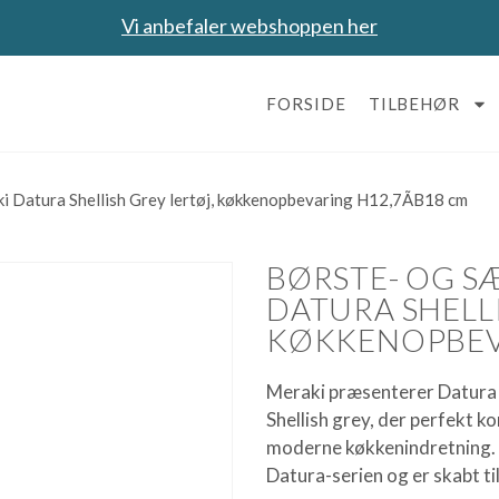
Vi anbefaler webshoppen her
FORSIDE
TILBEHØR
i Datura Shellish Grey lertøj, køkkenopbevaring H12,7ÃB18 cm
BØRSTE- OG S
DATURA SHELLI
KØKKENOPBEVA
Meraki præsenterer Datura 
Shellish grey, der perfekt k
moderne køkkenindretning. 
Datura-serien og er skabt til