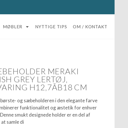
MØBLER
NYTTIGE TIPS
OM / KONTAKT
ÆBEHOLDER MERAKI
SH GREY LERTØJ,
RING H12,7ÃB18 CM
børste- og sæbeholderen i den elegante farve
ombinerer funktionalitet og æstetik for enhver
Denne smukt designede holder er en del af
 at samle di