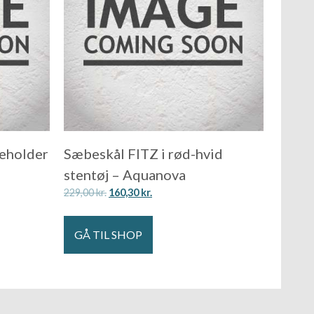
eholder
Sæbeskål FITZ i rød-hvid
stentøj – Aquanova
229,00
kr.
160,30
kr.
GÅ TIL SHOP