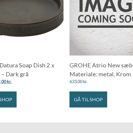
Datura Soap Dish 2 x
GROHE Atrio New sæb
 – Dark grå
Materiale: metal. Krom
2,00
kr.
633,00
kr.
 SHOP
GÅ TIL SHOP