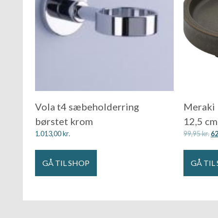
Vola t4 sæbeholderring
Meraki 
børstet krom
12,5 cm
1.013,00
kr.
99,95
kr.
6
GÅ TIL SHOP
GÅ TIL