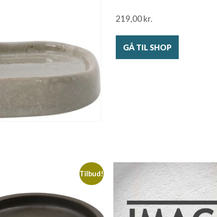
219,00
kr.
GÅ TIL SHOP
Tilbud!