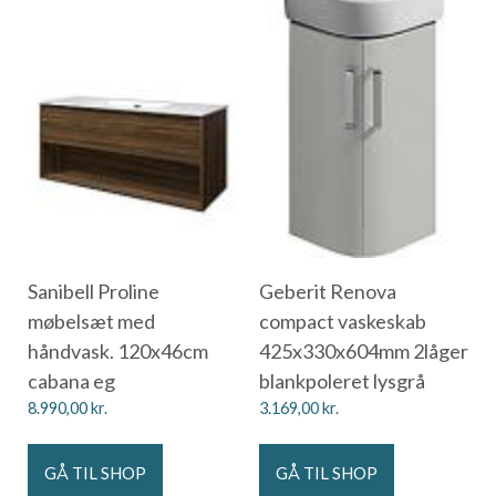
Sanibell Proline
Geberit Renova
møbelsæt med
compact vaskeskab
håndvask. 120x46cm
425x330x604mm 2låger
cabana eg
blankpoleret lysgrå
8.990,00
kr.
3.169,00
kr.
GÅ TIL SHOP
GÅ TIL SHOP