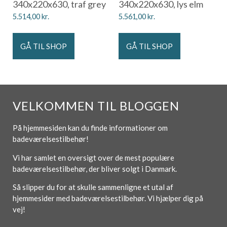
340x220x630, traf grey
340x220x630, lys elm
5.514,00
kr.
5.561,00
kr.
GÅ TIL SHOP
GÅ TIL SHOP
VELKOMMEN TIL BLOGGEN
På hjemmesiden kan du finde informationer om
badeværelsestilbehør!
Vi har samlet en oversigt over de mest populære
badeværelsestilbehør, der bliver solgt i Danmark.
Så slipper du for at skulle sammenligne et utal af
hjemmesider med badeværelsestilbehør. Vi hjælper dig på
vej!