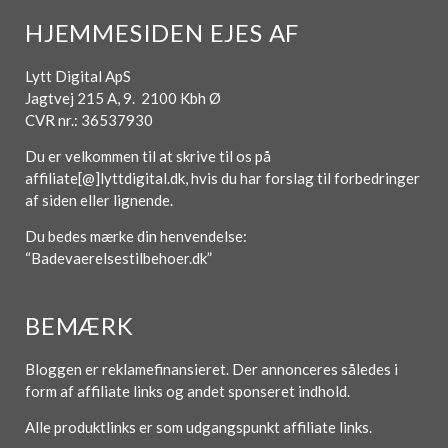
HJEMMESIDEN EJES AF
Lytt Digital ApS
Jagtvej 215 A, 9. 2100 Kbh Ø
CVR nr.: 36537930
Du er velkommen til at skrive til os på
affiliate[@]lyttdigital.dk, hvis du har forslag til forbedringer
af siden eller lignende.
Du bedes mærke din henvendelse:
“Badevaerelsestilbehoer.dk”
BEMÆRK
Bloggen er reklamefinansieret. Der annonceres således i
form af affiliate links og andet sponseret indhold.
Alle produktlinks er som udgangspunkt affiliate links.