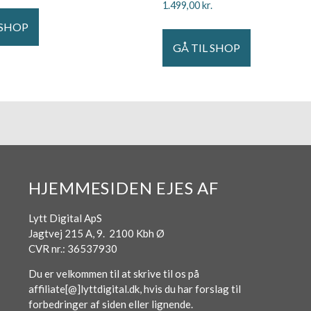
1.499,00
kr.
 SHOP
GÅ TIL SHOP
HJEMMESIDEN EJES AF
Lytt Digital ApS
Jagtvej 215 A, 9. 2100 Kbh Ø
CVR nr.: 36537930
Du er velkommen til at skrive til os på
affiliate[@]lyttdigital.dk, hvis du har forslag til
forbedringer af siden eller lignende.