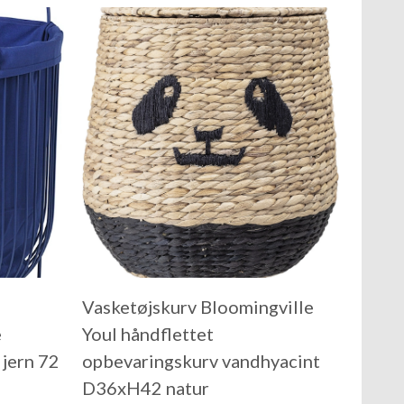
Vasketøjskurv Bloomingville
e
Youl håndflettet
 jern 72
opbevaringskurv vandhyacint
D36xH42 natur