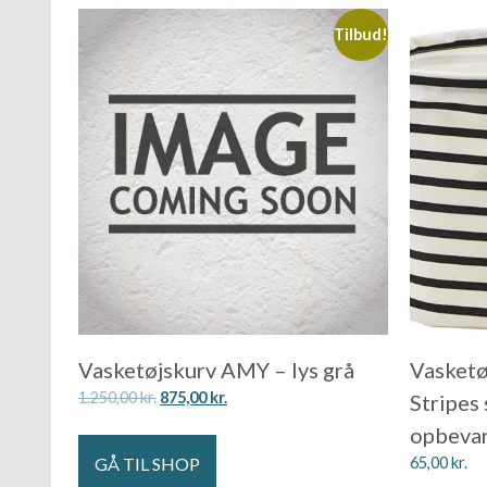
Tilbud!
Vasketøjskurv AMY – lys grå
Vasketø
1.250,00
kr.
875,00
kr.
Stripes
opbeva
GÅ TIL SHOP
65,00
kr.