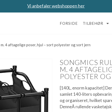
Vi anbefaler webshoppen her
FORSIDE
TILBEHØR
 4 aftagelige poser, hjul – sort polyester og sort jern
SONGMICS RUL
M. 4 AFTAGELI
POLYESTER OG
[140L, enorm kapacitet] Den
samlet 140-liters opbevaring
og organiseret, hvilket spar
DenneÂ rullende vasketøjsk