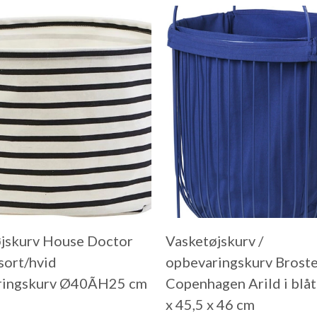
jskurv House Doctor
Vasketøjskurv /
 sort/hvid
opbevaringskurv Brost
ringskurv Ø40ÃH25 cm
Copenhagen Arild i blåt
x 45,5 x 46 cm