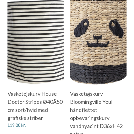
Vasketøjskurv House
Vasketøjskurv
Doctor Stripes Ø40Ã50
Bloomingville Youl
cm sort/hvid med
håndflettet
grafiske striber
opbevaringskurv
119,00
kr.
vandhyacint D36xH42
natur