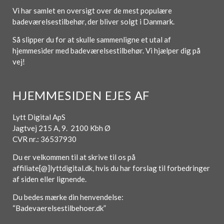
Vi har samlet en oversigt over de mest populære
badeværelsestilbehør, der bliver solgt i Danmark.
Så slipper du for at skulle sammenligne et utal af
hjemmesider med badeværelsestilbehør. Vi hjælper dig på
vej!
HJEMMESIDEN EJES AF
Lytt Digital ApS
Jagtvej 215 A, 9. 2100 Kbh Ø
CVR nr.: 36537930
Du er velkommen til at skrive til os på
affiliate[@]lyttdigital.dk, hvis du har forslag til forbedringer
af siden eller lignende.
Du bedes mærke din henvendelse:
“Badevaerelsestilbehoer.dk”