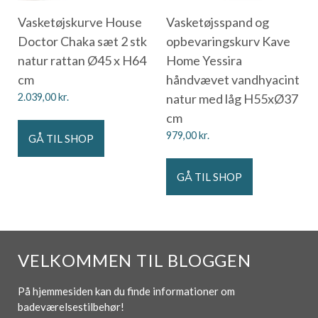
Vasketøjskurve House
Vasketøjsspand og
Doctor Chaka sæt 2 stk
opbevaringskurv Kave
natur rattan Ø45 x H64
Home Yessira
cm
håndvævet vandhyacint
2.039,00
kr.
natur med låg H55xØ37
cm
979,00
kr.
GÅ TIL SHOP
GÅ TIL SHOP
VELKOMMEN TIL BLOGGEN
På hjemmesiden kan du finde informationer om
badeværelsestilbehør!