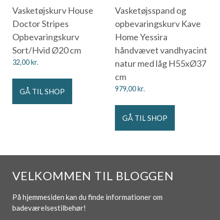
Vasketøjskurv House
Vasketøjsspand og
Doctor Stripes
opbevaringskurv Kave
Opbevaringskurv
Home Yessira
Sort/Hvid Ø20 cm
håndvævet vandhyacint
32,00
kr.
natur med låg H55xØ37
cm
979,00
kr.
GÅ TIL SHOP
GÅ TIL SHOP
VELKOMMEN TIL BLOGGEN
På hjemmesiden kan du finde informationer om
badeværelsestilbehør!