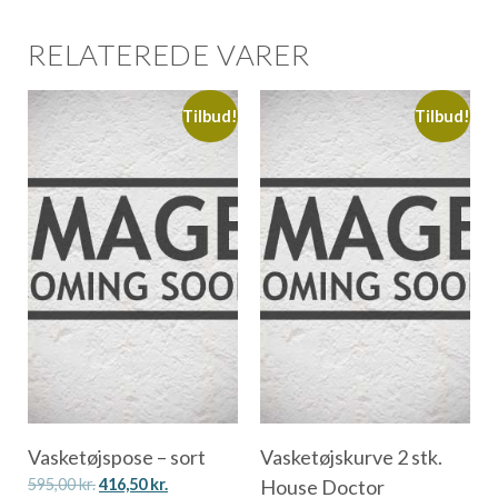
RELATEREDE VARER
Tilbud!
Tilbud!
Vasketøjspose – sort
Vasketøjskurve 2 stk.
595,00
kr.
416,50
kr.
House Doctor