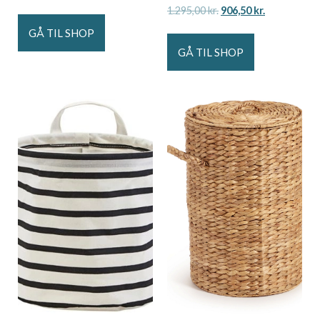
1.295,00
kr.
906,50
kr.
GÅ TIL SHOP
GÅ TIL SHOP