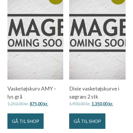
Vasketøjskurv AMY –
Dixie vasketøjskurve i
lys grå
søgræs 2 stk
1.250,00
kr.
875,00
kr.
1.900,00
kr.
1.350,00
kr.
GÅ TIL SHOP
GÅ TIL SHOP