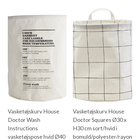
Vasketøjskurv House
Vasketøjskurv House
Doctor Wash
Doctor Squares Ø30 x
Instructions
H30 cm sort/hvid i
vasketøjspose hvid Ø40
bomuld/polyester/rayon