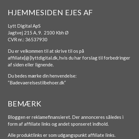
HJEMMESIDEN EJES AF
Lytt Digital ApS
Jagtvej 215 A, 9. 2100 Kbh Ø
CVR nr.: 36537930
Du er velkommen til at skrive til os på
affiliate[@]lyttdigital.dk, hvis du har forslag til forbedringer
af siden eller lignende.
Du bedes mærke din henvendelse:
“Badevaerelsestilbehoer.dk”
BEMÆRK
Bloggen er reklamefinansieret. Der annonceres således i
form af affiliate links og andet sponseret indhold.
Alle produktlinks er som udgangspunkt affiliate links.