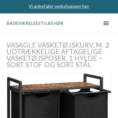
Vi anbefaler webshoppen her
BADEVÆRELSESTILBEHØR
VASAGLE VASKETØJSKURV, M. 2
UDTRÆKKELIGE AFTAGELIGE
VASKETØJSPOSER, 1 HYLDE –
SORT STOF OG SORT STÅL