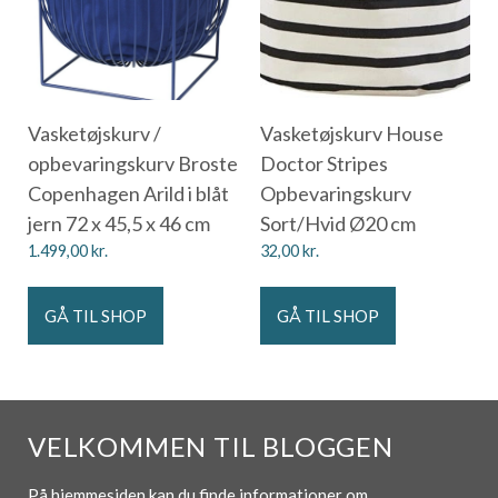
Vasketøjskurv /
Vasketøjskurv House
opbevaringskurv Broste
Doctor Stripes
Copenhagen Arild i blåt
Opbevaringskurv
jern 72 x 45,5 x 46 cm
Sort/Hvid Ø20 cm
1.499,00
kr.
32,00
kr.
GÅ TIL SHOP
GÅ TIL SHOP
VELKOMMEN TIL BLOGGEN
På hjemmesiden kan du finde informationer om