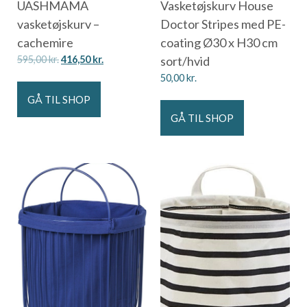
UASHMAMA
Vasketøjskurv House
vasketøjskurv –
Doctor Stripes med PE-
cachemire
coating Ø30 x H30 cm
595,00
kr.
416,50
kr.
sort/hvid
50,00
kr.
GÅ TIL SHOP
GÅ TIL SHOP