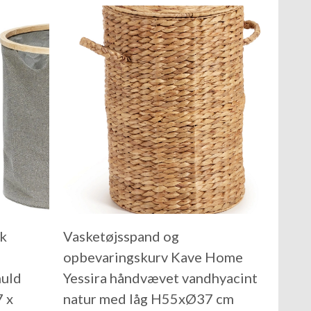
tk
Vasketøjsspand og
opbevaringskurv Kave Home
muld
Yessira håndvævet vandhyacint
 x
natur med låg H55xØ37 cm