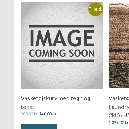
Tilbud!
Vasketøjskurv med tegn og
Vasketø
tekst
Laundry
200,00
kr.
140,00
kr.
Ø40xH50
1.099,00
kr