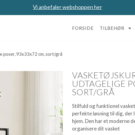
Vi anbefaler webshoppen her
FORSIDE
TILBEHØR
ge poser, 93x33x72 cm, sort/grå
VASKETØJSKUR
UDTAGELIGE P
SORT/GRÅ
Stilfuld og funktionel vask
perfekte løsning til dig, der 
hjem. Den har et moderne de
organisere dit vasket