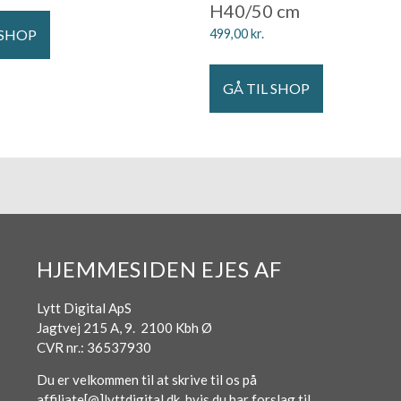
H40/50 cm
 SHOP
499,00
kr.
GÅ TIL SHOP
HJEMMESIDEN EJES AF
Lytt Digital ApS
Jagtvej 215 A, 9. 2100 Kbh Ø
CVR nr.: 36537930
Du er velkommen til at skrive til os på
affiliate[@]lyttdigital.dk, hvis du har forslag til