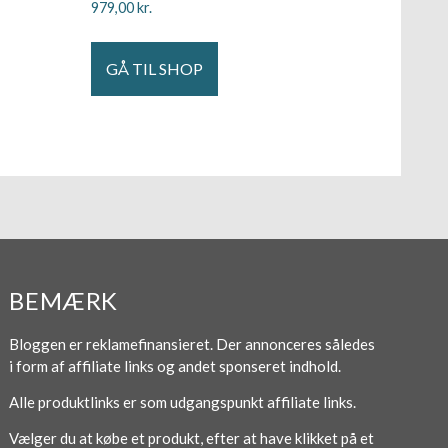
979,00
kr.
GÅ TIL SHOP
BEMÆRK
Bloggen er reklamefinansieret. Der annonceres således
i form af affiliate links og andet sponseret indhold.
Alle produktlinks er som udgangspunkt affiliate links.
Vælger du at købe et produkt, efter at have klikket på et