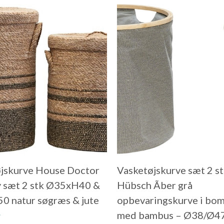
jskurve House Doctor
Vasketøjskurve sæt 2 s
 sæt 2 stk Ø35xH40 &
Hübsch Ãber grå
 natur søgræs & jute
opbevaringskurve i bo
.
med bambus – Ø38/Ø47