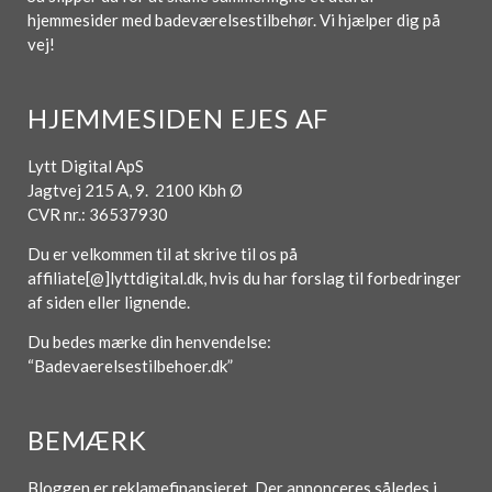
hjemmesider med badeværelsestilbehør. Vi hjælper dig på
vej!
HJEMMESIDEN EJES AF
Lytt Digital ApS
Jagtvej 215 A, 9. 2100 Kbh Ø
CVR nr.: 36537930
Du er velkommen til at skrive til os på
affiliate[@]lyttdigital.dk, hvis du har forslag til forbedringer
af siden eller lignende.
Du bedes mærke din henvendelse:
“Badevaerelsestilbehoer.dk”
BEMÆRK
Bloggen er reklamefinansieret. Der annonceres således i