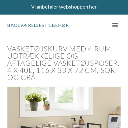
Vi anbefaler webshoppen her
BADEVÆRELSESTILBEHØR
VASKETØJSKURV MED 4 RUM,
UDTRÆKKELIGE OG
AFTAGELIGE VASKETØJSPOSER,
4 X 40L, 116 X 33 X 72 CM, SORT
OG GRÅ