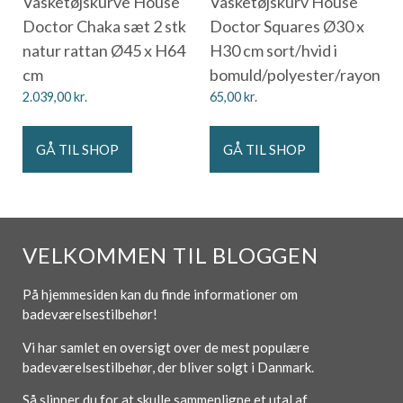
Vasketøjskurve House
Vasketøjskurv House
Doctor Chaka sæt 2 stk
Doctor Squares Ø30 x
natur rattan Ø45 x H64
H30 cm sort/hvid i
cm
bomuld/polyester/rayon
2.039,00
kr.
65,00
kr.
GÅ TIL SHOP
GÅ TIL SHOP
VELKOMMEN TIL BLOGGEN
På hjemmesiden kan du finde informationer om
badeværelsestilbehør!
Vi har samlet en oversigt over de mest populære
badeværelsestilbehør, der bliver solgt i Danmark.
Så slipper du for at skulle sammenligne et utal af