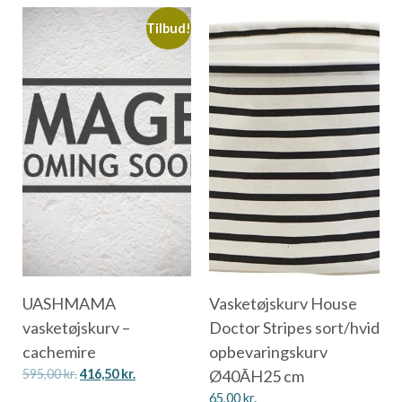
Tilbud!
UASHMAMA
Vasketøjskurv House
vasketøjskurv –
Doctor Stripes sort/hvid
cachemire
opbevaringskurv
595,00
kr.
416,50
kr.
Ø40ÃH25 cm
65,00
kr.