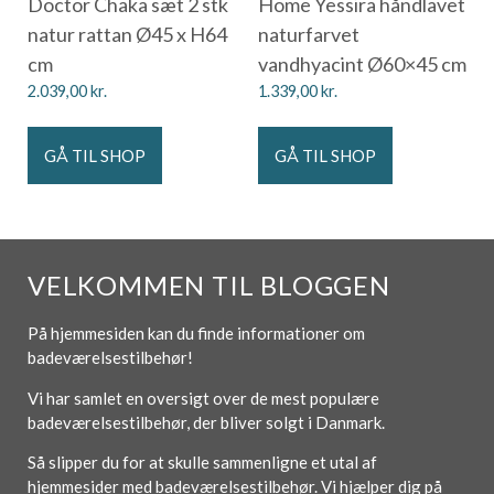
Doctor Chaka sæt 2 stk
Home Yessira håndlavet
natur rattan Ø45 x H64
naturfarvet
cm
vandhyacint Ø60×45 cm
2.039,00
kr.
1.339,00
kr.
GÅ TIL SHOP
GÅ TIL SHOP
VELKOMMEN TIL BLOGGEN
På hjemmesiden kan du finde informationer om
badeværelsestilbehør!
Vi har samlet en oversigt over de mest populære
badeværelsestilbehør, der bliver solgt i Danmark.
Så slipper du for at skulle sammenligne et utal af
hjemmesider med badeværelsestilbehør. Vi hjælper dig på