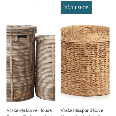
GÅ TIL SHOP
Vasketøjskurve House
Vasketøjsspand Kave