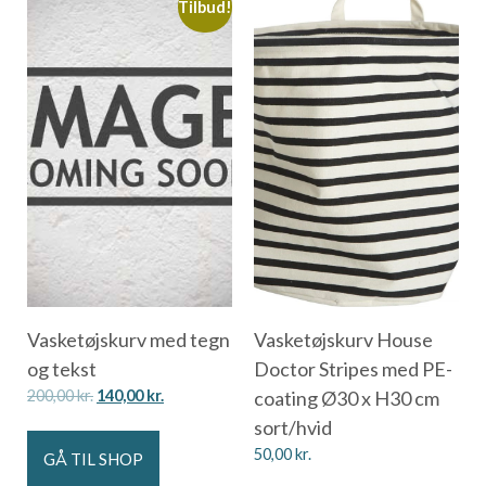
Tilbud!
Vasketøjskurv med tegn
Vasketøjskurv House
og tekst
Doctor Stripes med PE-
200,00
kr.
140,00
kr.
coating Ø30 x H30 cm
sort/hvid
50,00
kr.
GÅ TIL SHOP