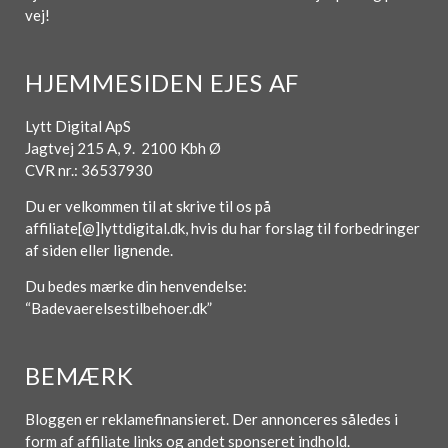
vej!
HJEMMESIDEN EJES AF
Lytt Digital ApS
Jagtvej 215 A, 9. 2100 Kbh Ø
CVR nr.: 36537930
Du er velkommen til at skrive til os på
affiliate[@]lyttdigital.dk, hvis du har forslag til forbedringer
af siden eller lignende.
Du bedes mærke din henvendelse:
“Badevaerelsestilbehoer.dk”
BEMÆRK
Bloggen er reklamefinansieret. Der annonceres således i
form af affiliate links og andet sponseret indhold.