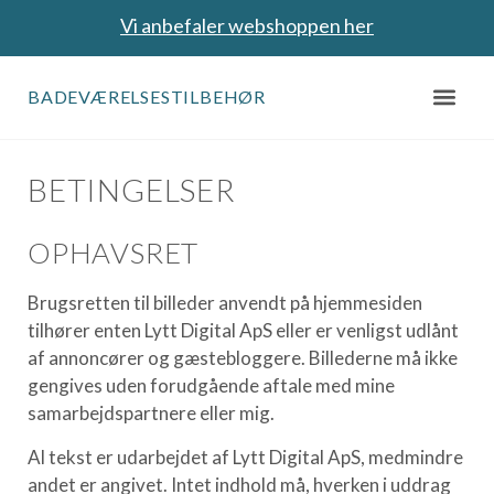
Vi anbefaler webshoppen her
BADEVÆRELSESTILBEHØR
BETINGELSER
OPHAVSRET
Brugsretten til billeder anvendt på hjemmesiden
tilhører enten Lytt Digital ApS eller er venligst udlånt
af annoncører og gæstebloggere. Billederne må ikke
gengives uden forudgående aftale med mine
samarbejdspartnere eller mig.
Al tekst er udarbejdet af Lytt Digital ApS, medmindre
andet er angivet. Intet indhold må, hverken i uddrag