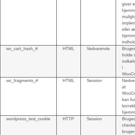
giver e
hjemm
muligh
imple
eller æ
hjemm
indhold
wc_cart_hash_#
HTML
Vedvarende
Bruges 
holde 
indkøb
i
WooC
wc_fragments_#
HTML
Session
Nødven
at
WooC
kan fu
korrek
hjemm
wordpress_test_cookie
HTTP
Session
Bruges 
check
bruge