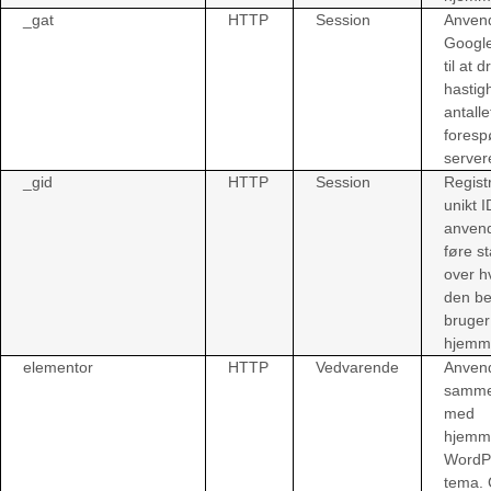
_gat
HTTP
Session
Anven
Google
til at d
hastig
antalle
forespø
server
_gid
HTTP
Session
Regist
unikt I
anvende
føre st
over h
den b
bruger
hjemm
elementor
HTTP
Vedvarende
Anvend
samm
med
hjemm
WordP
tema. 