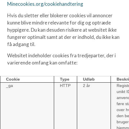
Minecookies.org/cookiehandtering
Hvis du sletter eller blokerer cookies vil annoncer
kunne blive mindre relevante for dig og optræde
hyppigere. Du kan desuden risikere at websitet ikke
fungerer optimalt samt at der er indhold, du ikke kan
få adgang til.
Websitet indeholder cookies fra tredjeparter, der i
varierende omfang kan omfatte:
Cookie
Type
Udløb
Beskr
_ga
HTTP
2 år
Regist
unikt I
anvende
føre st
over h
den b
bruger
hjemm