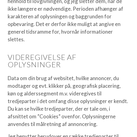
henhold til lovgivningen, og jeg sletter dem, når de
ikke længere er nødvendige. Perioden afhænger af
karakteren af oplysningen og baggrunden for
opbevaring. Det er derfor ikke muligt at angive en
generel tidsramme for, hvornår informationer
slettes.
VIDEREGIVELSE AF
OPLYSNINGER
Data om din brug af websitet, hvilke annoncer, du
modtager og evt. klikker på, geografisk placering,
køn og alderssegment m.v. videregives til
tredjeparter i det omfang disse oplysninger er kendt.
Du kan se hvilke tredjeparter, der er tale om, i
afsnittet om ”Cookies” ovenfor. Oplysningerne
anvendes til målretning af annoncering.
Jeg benytter herudover en række tredjeparter til