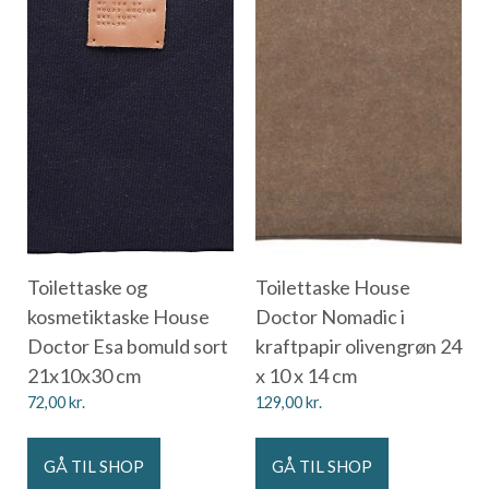
Toilettaske og
Toilettaske House
kosmetiktaske House
Doctor Nomadic i
Doctor Esa bomuld sort
kraftpapir olivengrøn 24
21x10x30 cm
x 10 x 14 cm
72,00
kr.
129,00
kr.
GÅ TIL SHOP
GÅ TIL SHOP