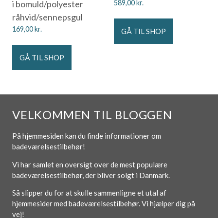
i bomuld/polyester
589,00
kr.
råhvid/sennepsgul
169,00
kr.
GÅ TIL SHOP
GÅ TIL SHOP
VELKOMMEN TIL BLOGGEN
På hjemmesiden kan du finde informationer om
badeværelsestilbehør!
Vi har samlet en oversigt over de mest populære
badeværelsestilbehør, der bliver solgt i Danmark.
Så slipper du for at skulle sammenligne et utal af
hjemmesider med badeværelsestilbehør. Vi hjælper dig på
vej!