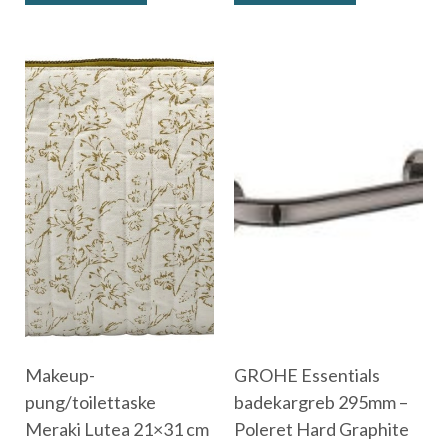
Makeup-
GROHE Essentials
pung/toilettaske
badekargreb 295mm –
Meraki Lutea 21×31 cm
Poleret Hard Graphite