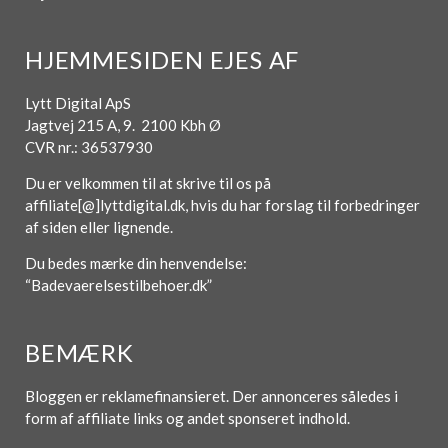
HJEMMESIDEN EJES AF
Lytt Digital ApS
Jagtvej 215 A, 9. 2100 Kbh Ø
CVR nr.: 36537930
Du er velkommen til at skrive til os på
affiliate[@]lyttdigital.dk, hvis du har forslag til forbedringer
af siden eller lignende.
Du bedes mærke din henvendelse:
“Badevaerelsestilbehoer.dk”
BEMÆRK
Bloggen er reklamefinansieret. Der annonceres således i
form af affiliate links og andet sponseret indhold.