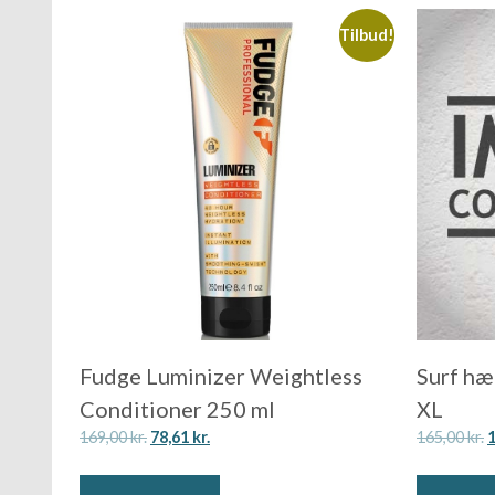
Tilbud!
Fudge Luminizer Weightless
Surf hæ
Conditioner 250 ml
XL
169,00
kr.
78,61
kr.
165,00
kr.