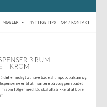
MØBLER
NYTTIGE TIPS
OM / KONTAKT
ISPENSER 3 RUM
E – KROM
å det er muligt at have både shampoo, balsam og
spenserne er til at montere på væggen i badet
m som følger med. Du skal altså ikke til at bore
af