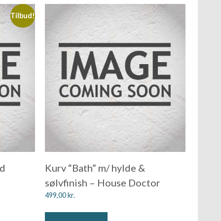
Tilbud!
id
Kurv “Bath” m/ hylde &
sølvfinish – House Doctor
499,00
kr.