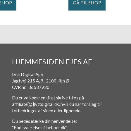
 SHOP
GÅ TIL SHOP
HJEMMESIDEN EJES AF
Lytt Digital ApS
Jagtvej 215 A, 9. 2100 Kbh Ø
CVR nr.: 36537930
Du er velkommen til at skrive til os på
affiliate[@]lyttdigital.dk, hvis du har forslag til
forbedringer af siden eller lignende.
Du bedes mærke din henvendelse:
“Badevaerelsestilbehoer.dk”