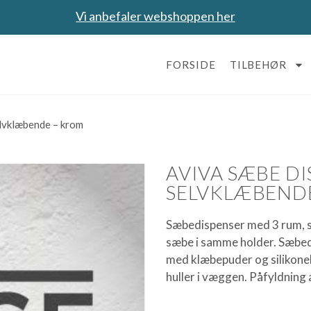
Vi anbefaler webshoppen her
FORSIDE
TILBEHØR
elvklæbende – krom
AVIVA SÆBE D
SELVKLÆBEND
Sæbedispenser med 3 rum, s
sæbe i samme holder. Sæbedi
med klæbepuder og silikoneli
huller i væggen. Påfyldning 