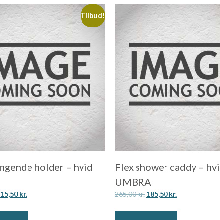
Tilbud!
ngende holder – hvid
Flex shower caddy – hv
UMBRA
115,50
kr.
265,00
kr.
185,50
kr.