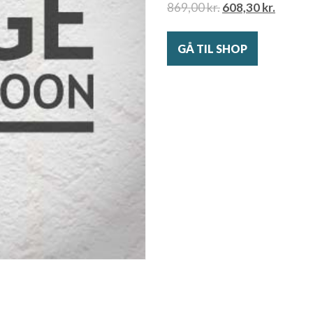
869,00
kr.
608,30
kr.
GÅ TIL SHOP