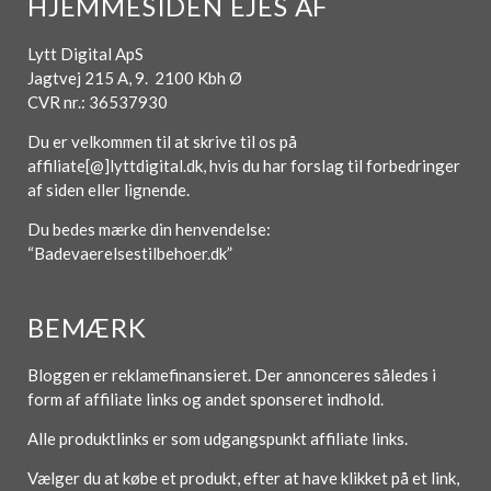
HJEMMESIDEN EJES AF
Lytt Digital ApS
Jagtvej 215 A, 9. 2100 Kbh Ø
CVR nr.: 36537930
Du er velkommen til at skrive til os på
affiliate[@]lyttdigital.dk, hvis du har forslag til forbedringer
af siden eller lignende.
Du bedes mærke din henvendelse:
“Badevaerelsestilbehoer.dk”
BEMÆRK
Bloggen er reklamefinansieret. Der annonceres således i
form af affiliate links og andet sponseret indhold.
Alle produktlinks er som udgangspunkt affiliate links.
Vælger du at købe et produkt, efter at have klikket på et link,