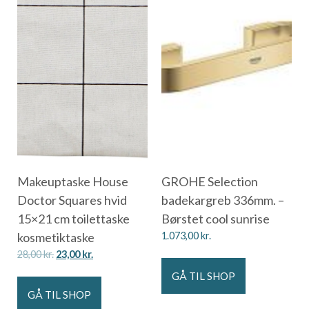
Makeuptaske House
GROHE Selection
Doctor Squares hvid
badekargreb 336mm. –
15×21 cm toilettaske
Børstet cool sunrise
kosmetiktaske
1.073,00
kr.
28,00
kr.
23,00
kr.
GÅ TIL SHOP
GÅ TIL SHOP