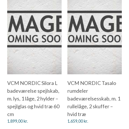
VCM NORDIC Silora L
VCM NORDIC Tasalo
badeværelse spejlskab,
rumdeler
m. lys, 1 låge, 2 hylder –
badeværelsesskab, m. 1
spejlglas og hvid træ 60
rullelåge, 2 skuffer –
cm
hvid træ
1.899,00
kr.
1.659,00
kr.