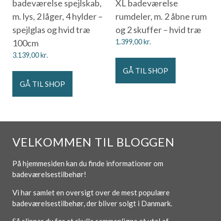
badeværelse spejlskab,
XL badeværelse
m. lys, 2 låger, 4 hylder –
rumdeler, m. 2 åbne rum
spejlglas og hvid træ
og 2 skuffer – hvid træ
100cm
1.399,00
kr.
3.139,00
kr.
GÅ TIL SHOP
GÅ TIL SHOP
VELKOMMEN TIL BLOGGEN
På hjemmesiden kan du finde informationer om
badeværelsestilbehør!
Vi har samlet en oversigt over de mest populære
badeværelsestilbehør, der bliver solgt i Danmark.