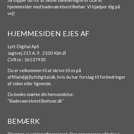
Så slipper du for at skulle sammenligne et utal af
hjemmesider med badeværelsestilbehør. Vi hjælper dig på
vej!
HJEMMESIDEN EJES AF
Lytt Digital ApS
Jagtvej 215 A, 9. 2100 Kbh Ø
CVR nr.: 36537930
Du er velkommen til at skrive til os på
affiliate[@]lyttdigital.dk, hvis du har forslag til forbedringer
af siden eller lignende.
Du bedes mærke din henvendelse:
“Badevaerelsestilbehoer.dk”
BEMÆRK
Bloggen er reklamefinansieret. Der annonceres således i