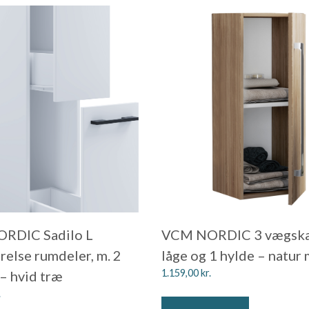
RDIC Sadilo L
VCM NORDIC 3 vægskab
else rumdeler, m. 2
låge og 1 hylde – natur
1.159,00
kr.
 – hvid træ
.