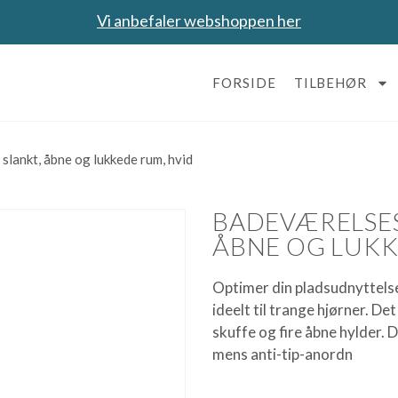
Vi anbefaler webshoppen her
FORSIDE
TILBEHØR
slankt, åbne og lukkede rum, hvid
BADEVÆRELSES
ÅBNE OG LUKK
Optimer din pladsudnyttelse
ideelt til trange hjørner. D
skuffe og fire åbne hylder. 
mens anti-tip-anordn