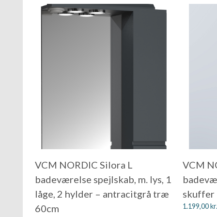
VCM NORDIC Silora L
VCM NO
badeværelse spejlskab, m. lys, 1
badevær
låge, 2 hylder – antracitgrå træ
skuffer
1.199,00
kr
60cm