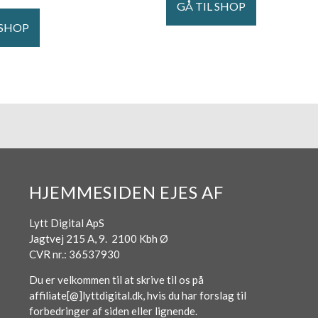
GÅ TIL SHOP
 SHOP
HJEMMESIDEN EJES AF
Lytt Digital ApS
Jagtvej 215 A, 9. 2100 Kbh Ø
CVR nr.: 36537930
Du er velkommen til at skrive til os på
affiliate[@]lyttdigital.dk, hvis du har forslag til
forbedringer af siden eller lignende.