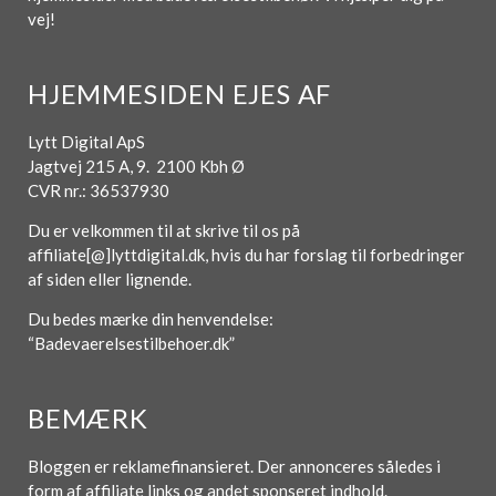
vej!
HJEMMESIDEN EJES AF
Lytt Digital ApS
Jagtvej 215 A, 9. 2100 Kbh Ø
CVR nr.: 36537930
Du er velkommen til at skrive til os på
affiliate[@]lyttdigital.dk, hvis du har forslag til forbedringer
af siden eller lignende.
Du bedes mærke din henvendelse:
“Badevaerelsestilbehoer.dk”
BEMÆRK
Bloggen er reklamefinansieret. Der annonceres således i
form af affiliate links og andet sponseret indhold.