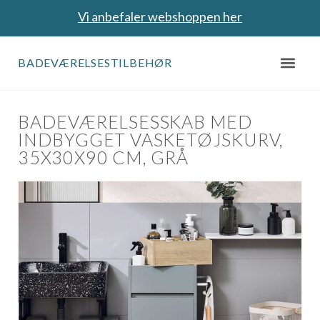
Vi anbefaler webshoppen her
BADEVÆRELSESTILBEHØR
BADEVÆRELSESSKAB MED
INDBYGGET VASKETØJSKURV,
35X30X90 CM, GRÅ