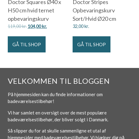
Doctor Squares Ø40 x
Doctor Stripes
H50 cm hvid ternet
Opbevaringskurv
opbevaringskurv
Sort/Hvid Ø20 cm
119,00
kr.
104,00
kr.
32,00
kr.
GÅ TIL SHOP
GÅ TIL SHOP
VELKOMMEN TIL BLOGGEN
På hjemmesiden kan du finde informationer om
badeværelsestilbehør!
Vi har samlet en oversigt over de mest populære
badeværelsestilbehør, der bliver solgt i Danmark.
Så slipper du for at skulle sammenligne et utal af
hjemmesider med badeværelsestilbehør. Vi hjælper dig på