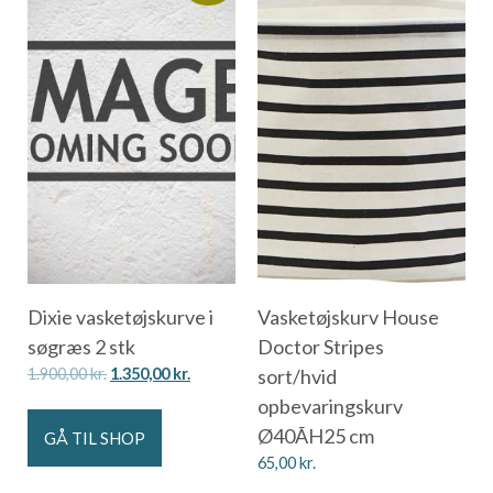
Dixie vasketøjskurve i
Vasketøjskurv House
søgræs 2 stk
Doctor Stripes
1.900,00
kr.
1.350,00
kr.
sort/hvid
opbevaringskurv
Ø40ÃH25 cm
GÅ TIL SHOP
65,00
kr.