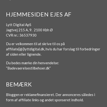
HJEMMESIDEN EJES AF
Lytt Digital ApS
Jagtvej 215 A, 9. 2100 Kbh Ø
CVR nr.: 36537930
Du er velkommen til at skrive til os på
affiliate[@]lyttdigital.dk, hvis du har forslag til forbedringer
af siden eller lignende.
Du bedes mærke din henvendelse:
“Badevaerelsestilbehoer.dk”
BEMÆRK
Bloggen er reklamefinansieret. Der annonceres således i
form af affiliate links og andet sponseret indhold.