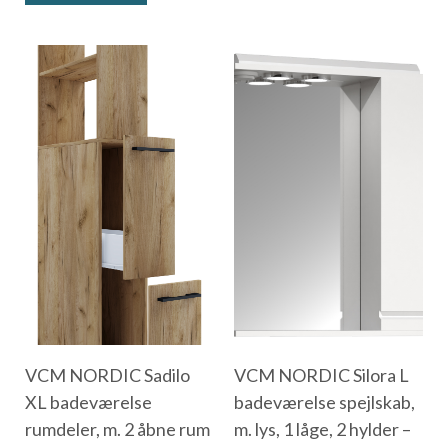
VCM NORDIC Sadilo
VCM NORDIC Silora L
XL badeværelse
badeværelse spejlskab,
rumdeler, m. 2 åbne rum
m. lys, 1 låge, 2 hylder –