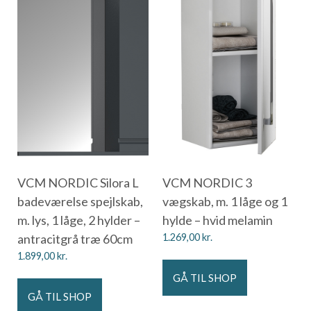
VCM NORDIC Silora L
VCM NORDIC 3
badeværelse spejlskab,
vægskab, m. 1 låge og 1
m. lys, 1 låge, 2 hylder –
hylde – hvid melamin
antracitgrå træ 60cm
1.269,00
kr.
1.899,00
kr.
GÅ TIL SHOP
GÅ TIL SHOP