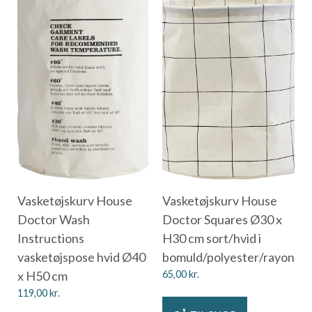
Vasketøjskurv House
Vasketøjskurv House
Doctor Wash
Doctor Squares Ø30 x
Instructions
H30 cm sort/hvid i
vasketøjspose hvid Ø40
bomuld/polyester/rayon
x H50 cm
65,00
kr.
119,00
kr.