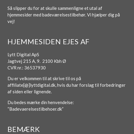
Så slipper du for at skulle sammenligne et utal af
hjemmesider med badeværelsestilbehør. Vi hjælper dig på
vej!
HJEMMESIDEN EJES AF
Lytt Digital ApS
Jagtvej 215 A, 9. 2100 Kbh Ø
CVR nr.: 36537930
Du er velkommen til at skrive til os på
affiliate[@]lyttdigital.dk, hvis du har forslag til forbedringer
af siden eller lignende.
Du bedes mærke din henvendelse:
“Badevaerelsestilbehoer.dk”
BEMÆRK