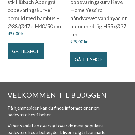
stk Hübsch Ãber grå
opbevaringskurv Kave
opbevaringskurve i
Home Yessira
bomuld med bambus –
håndvævet vandhyacint
Ø38/Ø47 x H40/50 cm
natur med låg H55xØ37
499,00
kr.
cm
979,00
kr.
GÅ TIL SHOP
GÅ TIL SHOP
VELKOMMEN TIL BLOGGEN
På hjemmesiden kan du finde informationer om
badeværelsestilbehør!
Vi har samlet en oversigt over de mest populære
badeværelsestilbehør, der bliver solgt i Danmark.