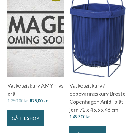
Vasketøjskurv AMY – lys
Vasketøjskurv /
grå
opbevaringskurv Broste
1.250,00
kr.
875,00
kr.
Copenhagen Arild i blåt
jern 72 x 45,5 x 46 cm
1.499,00
kr.
GÅ TIL SHOP