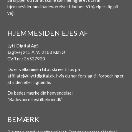
Så slipper du for at skulle sammenligne et utal af
hjemmesider med badeværelsestilbehør. Vi hjælper dig på
vej!
HJEMMESIDEN EJES AF
Lytt Digital ApS
Jagtvej 215 A, 9. 2100 Kbh Ø
CVR nr.: 36537930
Du er velkommen til at skrive til os på
affiliate[@]lyttdigital.dk, hvis du har forslag til forbedringer
af siden eller lignende.
Du bedes mærke din henvendelse:
“Badevaerelsestilbehoer.dk”
BEMÆRK
Bloggen er reklamefinansieret. Der annonceres således i