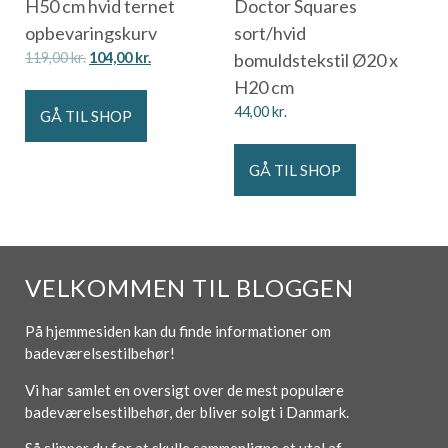
H50 cm hvid ternet
Doctor Squares
opbevaringskurv
sort/hvid
119,00
kr.
104,00
kr.
bomuldstekstil Ø20 x
H20 cm
44,00
kr.
GÅ TIL SHOP
GÅ TIL SHOP
VELKOMMEN TIL BLOGGEN
På hjemmesiden kan du finde informationer om
badeværelsestilbehør!
Vi har samlet en oversigt over de mest populære
badeværelsestilbehør, der bliver solgt i Danmark.