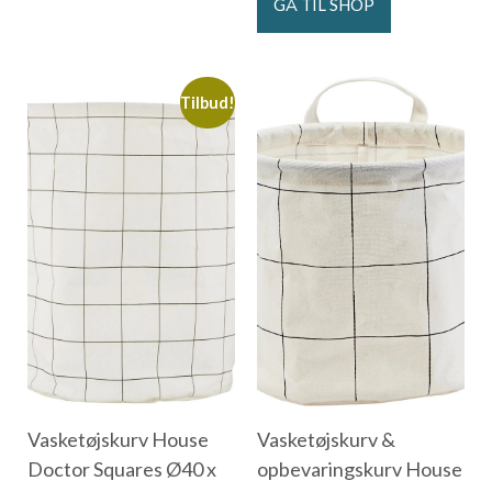
GÅ TIL SHOP
Tilbud!
Vasketøjskurv House
Vasketøjskurv &
Doctor Squares Ø40 x
opbevaringskurv House