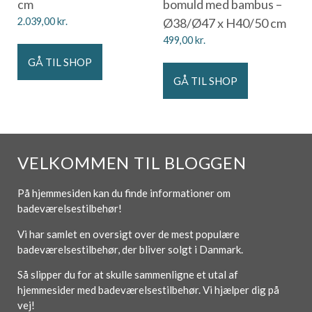
cm
bomuld med bambus –
2.039,00
kr.
Ø38/Ø47 x H40/50 cm
499,00
kr.
GÅ TIL SHOP
GÅ TIL SHOP
VELKOMMEN TIL BLOGGEN
På hjemmesiden kan du finde informationer om
badeværelsestilbehør!
Vi har samlet en oversigt over de mest populære
badeværelsestilbehør, der bliver solgt i Danmark.
Så slipper du for at skulle sammenligne et utal af
hjemmesider med badeværelsestilbehør. Vi hjælper dig på
vej!