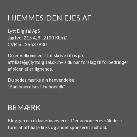
HJEMMESIDEN EJES AF
Lytt Digital ApS
Jagtvej 215 A, 9. 2100 Kbh Ø
CVR nr.: 36537930
Du er velkommen til at skrive til os på
affiliate[@]lyttdigital.dk, hvis du har forslag til forbedringer
af siden eller lignende.
Du bedes mærke din henvendelse:
“Badevaerelsestilbehoer.dk”
BEMÆRK
Bloggen er reklamefinansieret. Der annonceres således i
form af affiliate links og andet sponseret indhold.