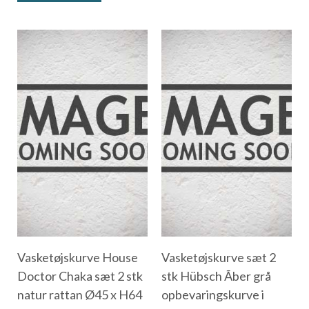
Vasketøjskurve House
Vasketøjskurve sæt 2
Doctor Chaka sæt 2 stk
stk Hübsch Ãber grå
natur rattan Ø45 x H64
opbevaringskurve i