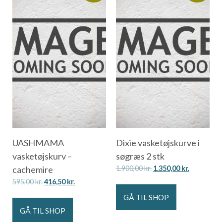
UASHMAMA
Dixie vasketøjskurve i
vasketøjskurv –
søgræs 2 stk
cachemire
1.900,00
kr.
1.350,00
kr.
595,00
kr.
416,50
kr.
GÅ TIL SHOP
GÅ TIL SHOP