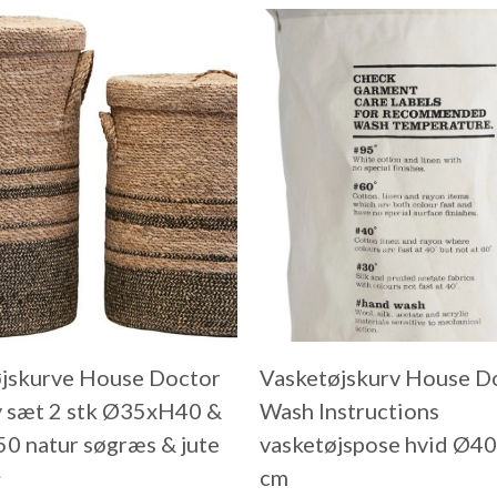
jskurve House Doctor
Vasketøjskurv House D
 sæt 2 stk Ø35xH40 &
Wash Instructions
 natur søgræs & jute
vasketøjspose hvid Ø40
.
cm