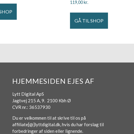
119,00
kr.
 SHOP
GÅ TIL SHOP
HJEMMESIDEN EJES AF
Lytt Digital ApS
Jagtvej 215 A, 9. 2100 Kbh Ø
CVR nr.: 36537930
Du er velkommen til at skrive til os på
affiliate[@]lyttdigital.dk, hvis du har forslag til
forbedringer af siden eller lignende.