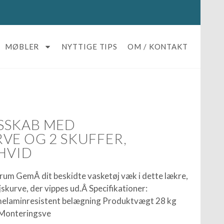
MØBLER
NYTTIGE TIPS
OM / KONTAKT
SSKAB MED
VE OG 2 SKUFFER,
 HVID
rum GemÂ dit beskidte vasketøj væk i dette lækre,
skurve, der vippes ud.Â Specifikationer:
melaminresistent belægning Produktvægt 28 kg
 Monteringsve