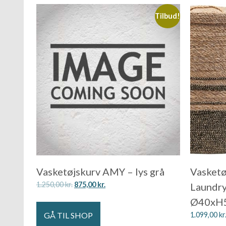
Tilbud!
Vasketøjskurv AMY – lys grå
Vasketø
1.250,00
kr.
875,00
kr.
Laundry
Ø40xH50
GÅ TIL SHOP
1.099,00
kr