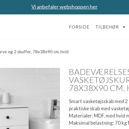
Vi anbefaler webshoppen her
FORSIDE
TILBEHØR
ve og 2 skuffer, 78x38x90 cm, hvid
BADEVÆRELSE
VASKETØJSKUR
78X38X90 CM,
Smart vasketøjsskab med 2 
praktiske skab med vasketøj
Materialer: MDF, med hvid 
Maksimal belastning: 70 kg