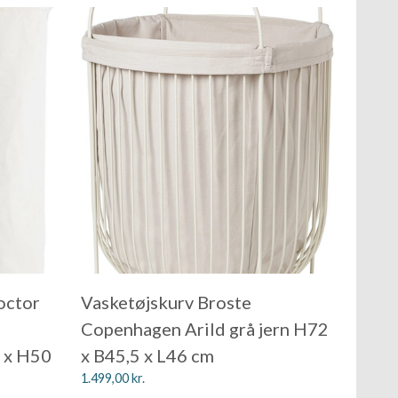
octor
Vasketøjskurv Broste
Copenhagen Arild grå jern H72
 x H50
x B45,5 x L46 cm
1.499,00
kr.