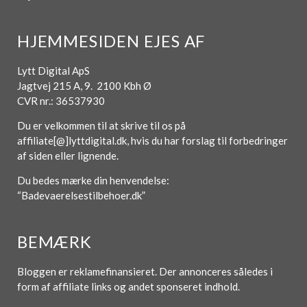
HJEMMESIDEN EJES AF
Lytt Digital ApS
Jagtvej 215 A, 9. 2100 Kbh Ø
CVR nr.: 36537930
Du er velkommen til at skrive til os på
affiliate[@]lyttdigital.dk, hvis du har forslag til forbedringer
af siden eller lignende.
Du bedes mærke din henvendelse:
“Badevaerelsestilbehoer.dk”
BEMÆRK
Bloggen er reklamefinansieret. Der annonceres således i
form af affiliate links og andet sponseret indhold.