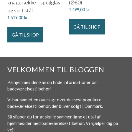
knagerække – spejlglas
(Ø60)
og sort stål
1.499,00
kr.
1.519,00
kr.
GÅ TIL SHOP
GÅ TIL SHOP
VELKOMMEN TIL BLOGGEN
På hjemmesiden kan du finde informationer om
badeværelsestilbehør!
Vi har samlet en oversigt over de mest populære
badeværelsestilbehør, der bliver solgt i Danmark.
Så slipper du for at skulle sammenligne et utal af
hjemmesider med badeværelsestilbehør. Vi hjælper dig på
vej!