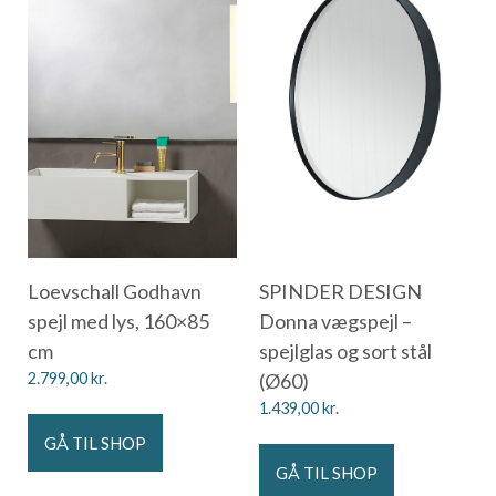
Loevschall Godhavn
SPINDER DESIGN
spejl med lys, 160×85
Donna vægspejl –
cm
spejlglas og sort stål
2.799,00
kr.
(Ø60)
1.439,00
kr.
GÅ TIL SHOP
GÅ TIL SHOP