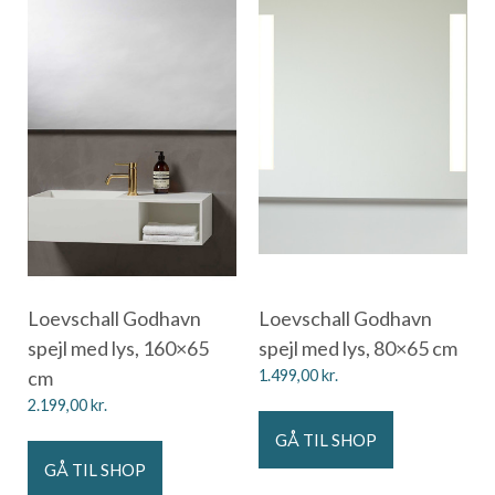
Loevschall Godhavn
Loevschall Godhavn
spejl med lys, 160×65
spejl med lys, 80×65 cm
cm
1.499,00
kr.
2.199,00
kr.
GÅ TIL SHOP
GÅ TIL SHOP