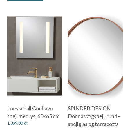
Loevschall Godhavn
SPINDER DESIGN
spejl med lys, 60×65 cm
Donna vægspejl, rund –
1.399,00
kr.
spejlglas og terracotta