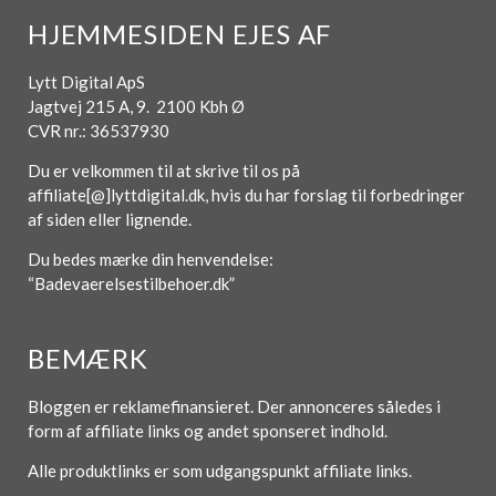
HJEMMESIDEN EJES AF
Lytt Digital ApS
Jagtvej 215 A, 9. 2100 Kbh Ø
CVR nr.: 36537930
Du er velkommen til at skrive til os på
affiliate[@]lyttdigital.dk, hvis du har forslag til forbedringer
af siden eller lignende.
Du bedes mærke din henvendelse:
“Badevaerelsestilbehoer.dk”
BEMÆRK
Bloggen er reklamefinansieret. Der annonceres således i
form af affiliate links og andet sponseret indhold.
Alle produktlinks er som udgangspunkt affiliate links.