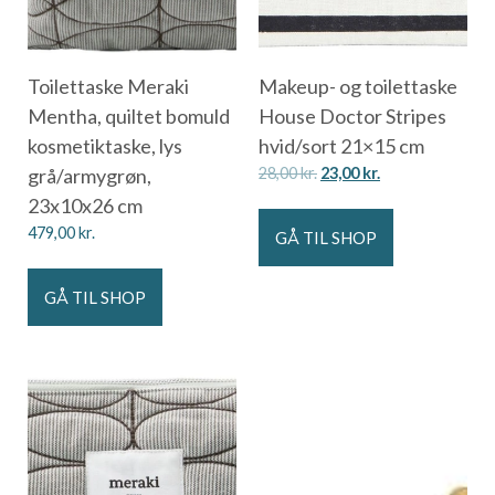
Toilettaske Meraki
Makeup- og toilettaske
Mentha, quiltet bomuld
House Doctor Stripes
kosmetiktaske, lys
hvid/sort 21×15 cm
grå/armygrøn,
28,00
kr.
23,00
kr.
23x10x26 cm
479,00
kr.
GÅ TIL SHOP
GÅ TIL SHOP