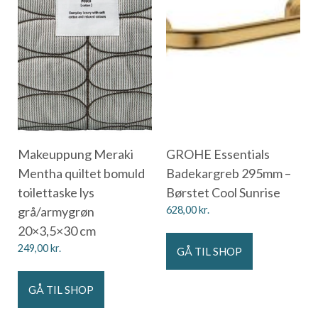
Makeuppung Meraki
GROHE Essentials
Mentha quiltet bomuld
Badekargreb 295mm –
toilettaske lys
Børstet Cool Sunrise
grå/armygrøn
628,00
kr.
20×3,5×30 cm
249,00
kr.
GÅ TIL SHOP
GÅ TIL SHOP