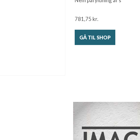
Nem påfyldning af s
781,75
kr.
GÅ TIL SHOP