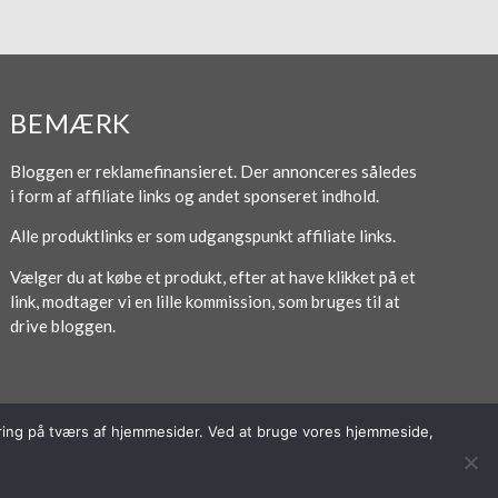
BEMÆRK
Bloggen er reklamefinansieret. Der annonceres således
i form af affiliate links og andet sponseret indhold.
Alle produktlinks er som udgangspunkt affiliate links.
Vælger du at købe et produkt, efter at have klikket på et
link, modtager vi en lille kommission, som bruges til at
drive bloggen.
poring på tværs af hjemmesider. Ved at bruge vores hjemmeside,
Forside
Om / Kontakt
Betingelser