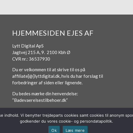
HJEMMESIDEN EJES AF
Lytt Digital ApS
Jagtvej 215 A, 9. 2100 Kbh Ø
CVR nr.: 36537930
Du er velkommen til at skrive til os på
affiliate[@]lyttdigital.dk, hvis du har forslag til
forbedringer af siden eller lignende.
Du bedes mærke din henvendelse:
“Badevaerelsestilbehoer.dk”
sse indhold. Vi benytter trejdeparts cookies samt cookies til anonym s
godkender du vores cookie- og persondatapolitik.
Ok
Læs mere