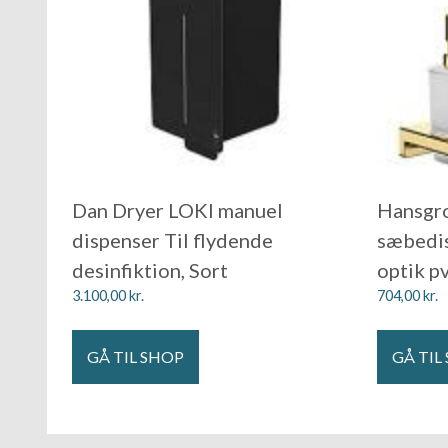
Dan Dryer LOKI manuel
Hansgro
dispenser Til flydende
sæbedis
desinfiktion, Sort
optik p
3.100,00
kr.
704,00
kr.
GÅ TIL SHOP
GÅ TIL