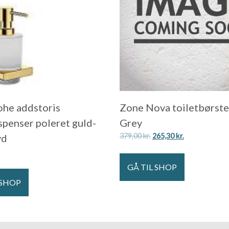
he addstoris
Zone Nova toiletbørste
penser poleret guld-
Grey
379,00
kr.
265,30
kr.
vd
GÅ TIL SHOP
 SHOP