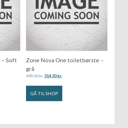
 – Soft
Zone Nova One toiletbørste –
grå
449,00
kr.
314,30
kr.
GÅ TIL SHOP