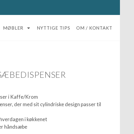
MØBLER
NYTTIGE TIPS
OM / KONTAKT
SÆBEDISPENSER
er i Kaffe/Krom
nser, der med sit cylindriske design passer til
r hverdagen i køkkenet
ller håndsæbe