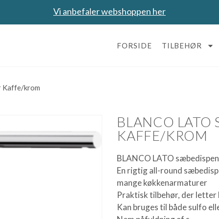
Vi anbefaler webshoppen her
FORSIDE
TILBEHØR
 Kaffe/krom
BLANCO LATO 
KAFFE/KROM
BLANCO LATO sæbedispens
En rigtig all-round sæbedispe
mange køkkenarmaturer
Praktisk tilbehør, der lette
Kan bruges til både sulfo e