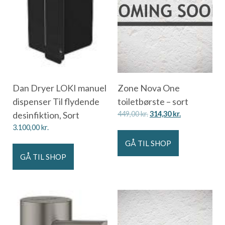
Dan Dryer LOKI manuel
Zone Nova One
dispenser Til flydende
toiletbørste – sort
desinfiktion, Sort
449,00
kr.
314,30
kr.
3.100,00
kr.
GÅ TIL SHOP
GÅ TIL SHOP