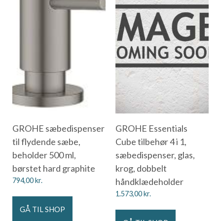
GROHE sæbedispenser
GROHE Essentials
til flydende sæbe,
Cube tilbehør 4 i 1,
beholder 500 ml,
sæbedispenser, glas,
børstet hard graphite
krog, dobbelt
794,00
kr.
håndklædeholder
1.573,00
kr.
GÅ TIL SHOP