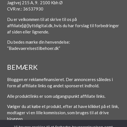
Jagtvej 215 A, 9. 2100 Kbh Ø
CVR nr.: 36537930
Du er velkommen til at skrive til os på
affiliate[@]lyttdigital.dk, hvis du har forslag til forbedringer
af siden eller lignende.
Du bedes mærke din henvendelse:
“Badevaerelsestilbehoer.dk”
BEMÆRK
Bloggen er reklamefinansieret. Der annonceres således i
form af affiliate links og andet sponseret indhold.
Alle produktlinks er som udgangspunkt affiliate links.
Vælger du at købe et produkt, efter at have klikket på et link,
modtager vi en lille kommission, som bruges til at drive
bloggen.