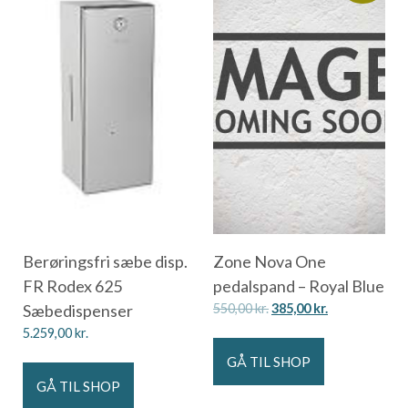
Berøringsfri sæbe disp.
Zone Nova One
FR Rodex 625
pedalspand – Royal Blue
Sæbedispenser
550,00
kr.
385,00
kr.
5.259,00
kr.
GÅ TIL SHOP
GÅ TIL SHOP