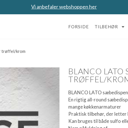
Vi anbefaler webshoppen her
FORSIDE
TILBEHØR
trøffel/krom
BLANCO LATO 
TRØFFEL/KRO
BLANCO LATO sæbedispense
En rigtig all-round sæbedispe
mange køkkenarmaturer
Praktisk tilbehør, der lette
Kan bruges til både sulfo e