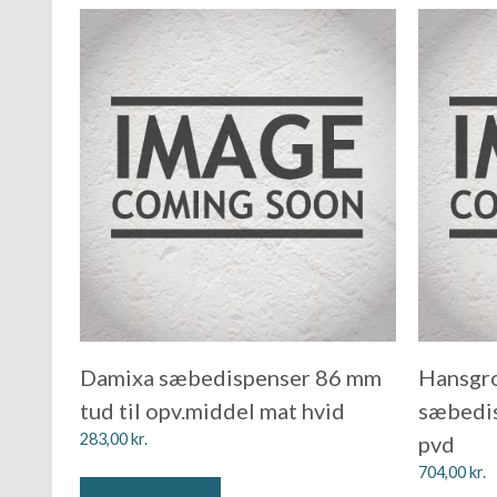
Damixa sæbedispenser 86 mm
Hansgro
tud til opv.middel mat hvid
sæbedis
283,00
kr.
pvd
704,00
kr.