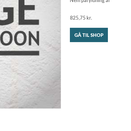
Nem påfyldning af
825,75
kr.
GÅ TIL SHOP