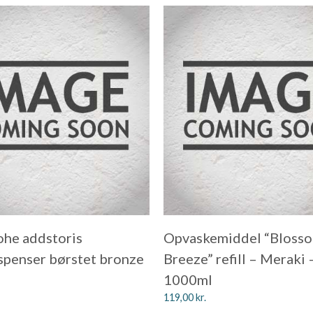
he addstoris
Opvaskemiddel “Bloss
penser børstet bronze
Breeze” refill – Meraki 
1000ml
119,00
kr.