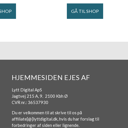
 SHOP
GÅ TIL SHOP
HJEMMESIDEN EJES AF
Lytt Digital ApS
Jagtvej 215 A, 9. 2100 Kbh Ø
CVR nr.: 36537930
Du er velkommen til at skrive til os på
affiliate[@]lyttdigital.dk, hvis du har forslag til
forbedringer af siden eller lignende.