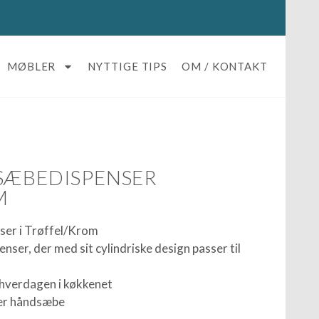
MØBLER
NYTTIGE TIPS
OM / KONTAKT
SÆBEDISPENSER
M
r i Trøffel/Krom
nser, der med sit cylindriske design passer til
r hverdagen i køkkenet
ller håndsæbe