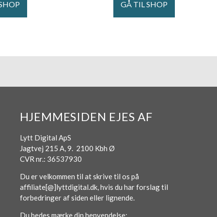
 SHOP
GÅ TIL SHOP
HJEMMESIDEN EJES AF
Lytt Digital ApS
Jagtvej 215 A, 9. 2100 Kbh Ø
CVR nr.: 36537930
Du er velkommen til at skrive til os på
affiliate[@]lyttdigital.dk, hvis du har forslag til
forbedringer af siden eller lignende.
Du bedes mærke din henvendelse: