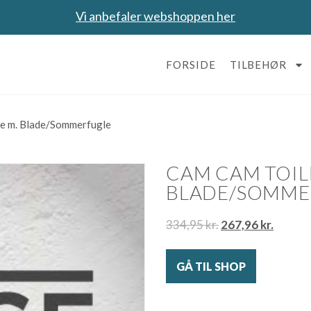
Vi anbefaler webshoppen her
FORSIDE
TILBEHØR
ge m. Blade/Sommerfugle
CAM CAM TOILE
BLADE/SOMME
334,95
kr.
267,96
kr.
GÅ TIL SHOP