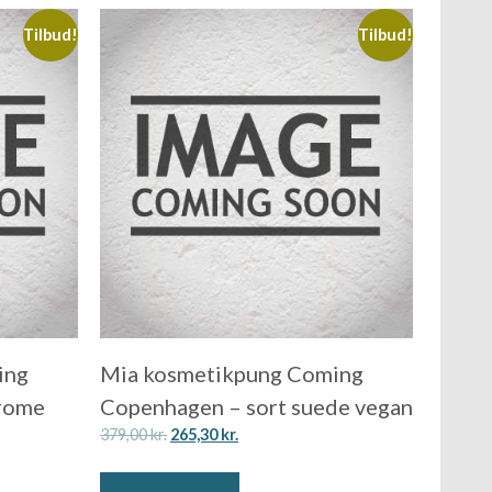
Tilbud!
Tilbud!
ing
Mia kosmetikpung Coming
rome
Copenhagen – sort suede vegan
379,00
kr.
265,30
kr.