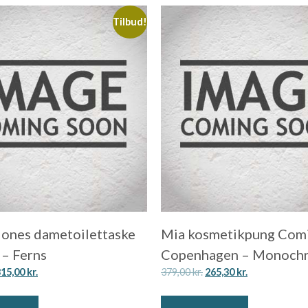
Tilbud!
 Jones dametoilettaske
Mia kosmetikpung Com
 – Ferns
Copenhagen – Monoch
315,00
kr.
379,00
kr.
265,30
kr.