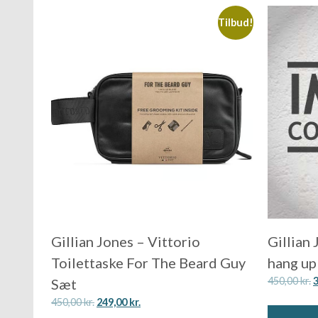
Tilbud!
Gillian Jones – Vittorio
Gillian
Toilettaske For The Beard Guy
hang up
450,00
kr.
Sæt
450,00
kr.
249,00
kr.