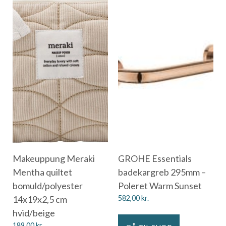
Makeuppung Meraki
GROHE Essentials
Mentha quiltet
badekargreb 295mm –
bomuld/polyester
Poleret Warm Sunset
14x19x2,5 cm
582,00
kr.
hvid/beige
189,00
kr.