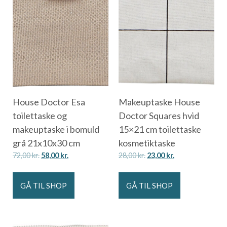
House Doctor Esa
Makeuptaske House
toilettaske og
Doctor Squares hvid
makeuptaske i bomuld
15×21 cm toilettaske
grå 21x10x30 cm
kosmetiktaske
72,00
kr.
58,00
kr.
28,00
kr.
23,00
kr.
GÅ TIL SHOP
GÅ TIL SHOP