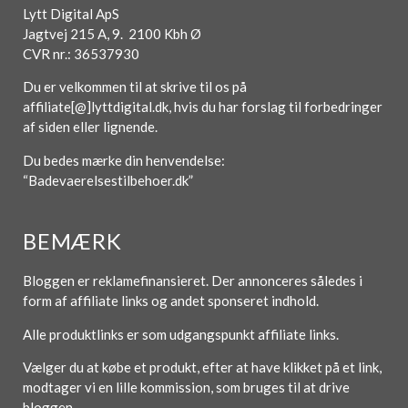
Lytt Digital ApS
Jagtvej 215 A, 9. 2100 Kbh Ø
CVR nr.: 36537930
Du er velkommen til at skrive til os på
affiliate[@]lyttdigital.dk, hvis du har forslag til forbedringer
af siden eller lignende.
Du bedes mærke din henvendelse:
“Badevaerelsestilbehoer.dk”
BEMÆRK
Bloggen er reklamefinansieret. Der annonceres således i
form af affiliate links og andet sponseret indhold.
Alle produktlinks er som udgangspunkt affiliate links.
Vælger du at købe et produkt, efter at have klikket på et link,
modtager vi en lille kommission, som bruges til at drive
bloggen.