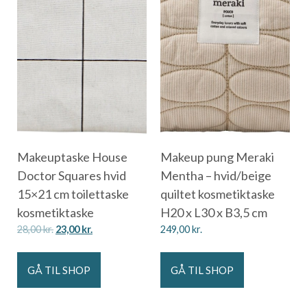
Makeuptaske House
Makeup pung Meraki
Doctor Squares hvid
Mentha – hvid/beige
15×21 cm toilettaske
quiltet kosmetiktaske
kosmetiktaske
H20 x L30 x B3,5 cm
28,00
kr.
23,00
kr.
249,00
kr.
GÅ TIL SHOP
GÅ TIL SHOP