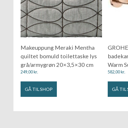
Makeuppung Meraki Mentha
GROHE 
quiltet bomuld toilettaske lys
badeka
grå/armygrøn 20×3,5×30 cm
Warm S
249,00
kr.
582,00
kr.
GÅ TIL SHOP
GÅ TIL