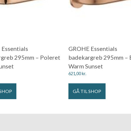
Essentials
GROHE Essentials
rgreb 295mm – Poleret
badekargreb 295mm – 
unset
Warm Sunset
621,00
kr.
 SHOP
GÅ TIL SHOP