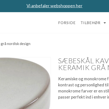
Vi anbefaler webshoppen her
FORSIDE
TILBEHØR
grå nordisk design
SÆBESKÅL KA
KERAMIK GRÅ 
Keramiske og monokrome far
kontrast og personlighed ti
monokrome farver er en stilf
passer perfekt ind i enhver 