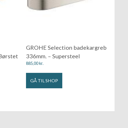
GROHE Selection badekargreb
Børstet
336mm. – Supersteel
885,00
kr.
GÅ TIL SHOP