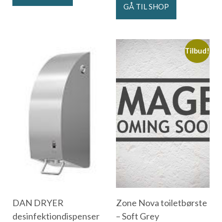
GÅ TIL SHOP
Tilbud!
DAN DRYER
Zone Nova toiletbørste
desinfektiondispenser
– Soft Grey