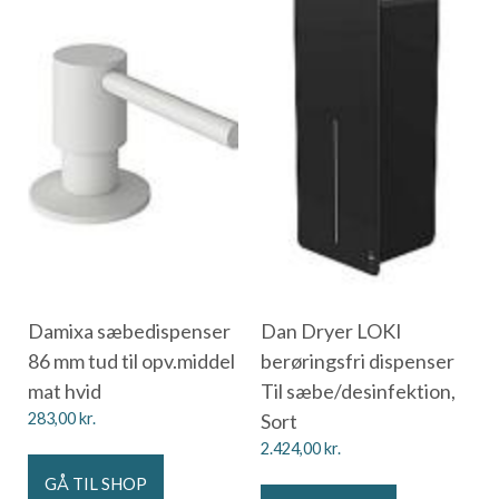
Damixa sæbedispenser
Dan Dryer LOKI
86 mm tud til opv.middel
berøringsfri dispenser
mat hvid
Til sæbe/desinfektion,
283,00
kr.
Sort
2.424,00
kr.
GÅ TIL SHOP