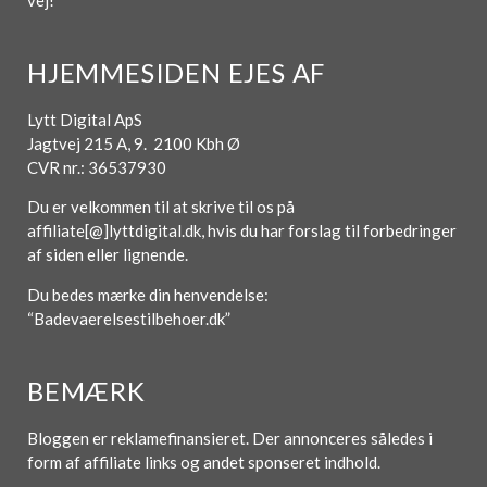
HJEMMESIDEN EJES AF
Lytt Digital ApS
Jagtvej 215 A, 9. 2100 Kbh Ø
CVR nr.: 36537930
Du er velkommen til at skrive til os på
affiliate[@]lyttdigital.dk, hvis du har forslag til forbedringer
af siden eller lignende.
Du bedes mærke din henvendelse:
“Badevaerelsestilbehoer.dk”
BEMÆRK
Bloggen er reklamefinansieret. Der annonceres således i
form af affiliate links og andet sponseret indhold.