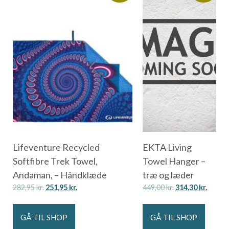
Lifeventure Recycled
EKTA Living
Softfibre Trek Towel,
Towel Hanger –
Andaman, – Håndklæde
træ og læder
282,95
kr.
251,95
kr.
449,00
kr.
314,30
kr.
GÅ TIL SHOP
GÅ TIL SHOP