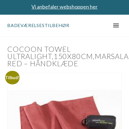
Vi anbefaler webshoppen her
BADEVÆRELSESTILBEHØR
COCOON TOWEL
ULTRALIGHT,150X80CM,MARSALA
RED – HÅNDKLÆDE
Tilbud!