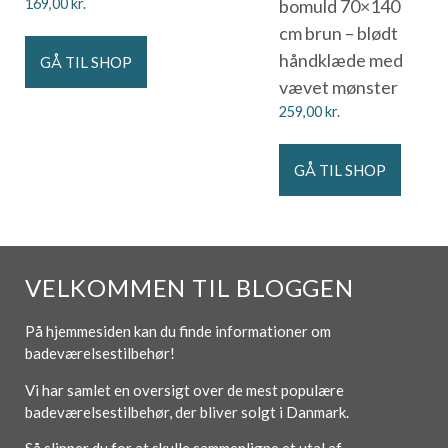
169,00
kr.
bomuld 70×140
cm brun – blødt
håndklæde med
GÅ TIL SHOP
vævet mønster
259,00
kr.
GÅ TIL SHOP
VELKOMMEN TIL BLOGGEN
På hjemmesiden kan du finde informationer om
badeværelsestilbehør!
Vi har samlet en oversigt over de mest populære
badeværelsestilbehør, der bliver solgt i Danmark.