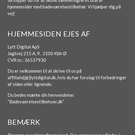
Så slipper du for at skulle sammenligne et utal af
hjemmesider med badeværelsestilbehør. Vi hjælper dig på
vej!
HJEMMESIDEN EJES AF
Lytt Digital ApS
Jagtvej 215 A, 9. 2100 Kbh Ø
CVR nr.: 36537930
Du er velkommen til at skrive til os på
affiliate[@]lyttdigital.dk, hvis du har forslag til forbedringer
af siden eller lignende.
Du bedes mærke din henvendelse:
“Badevaerelsestilbehoer.dk”
BEMÆRK
Bloggen er reklamefinansieret. Der annonceres således i