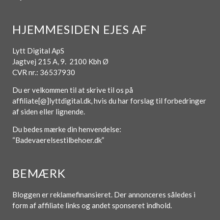
HJEMMESIDEN EJES AF
Lytt Digital ApS
Jagtvej 215 A, 9. 2100 Kbh Ø
CVR nr.: 36537930
Du er velkommen til at skrive til os på
affiliate[@]lyttdigital.dk, hvis du har forslag til forbedringer
af siden eller lignende.
Du bedes mærke din henvendelse:
“Badevaerelsestilbehoer.dk”
BEMÆRK
Bloggen er reklamefinansieret. Der annonceres således i
form af affiliate links og andet sponseret indhold.