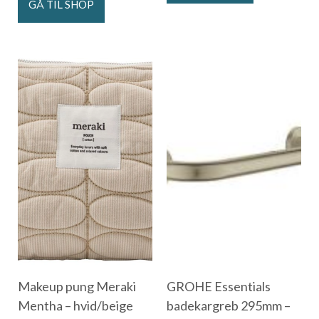
GÅ TIL SHOP
Makeup pung Meraki
GROHE Essentials
Mentha – hvid/beige
badekargreb 295mm –