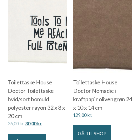
Toilettaske House
Toilettaske House
Doctor Toilettaske
Doctor Nomadic i
hvid/sort bomuld
kraftpapir olivengrøn 24
polyester rayon 32 x 8 x
x 10 x 14 cm
20 cm
129,00
kr.
36,00
kr.
30,00
kr.
GÅ TIL SHOP