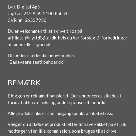
Lytt Digital ApS
Jagtvej 215 A, 9. 2100 Kbh Ø
CVR nr.: 36537930
Du er velkommen til at skrive til os på
affiliate[@]lyttdigital.dk, hvis du har forslag til forbedringer
af siden eller lignende.
Du bedes mærke din henvendelse:
“Badevaerelsestilbehoer.dk”
BEMÆRK
Bloggen er reklamefinansieret. Der annonceres således i
form af affiliate links og andet sponseret indhold.
Alle produktlinks er som udgangspunkt affiliate links.
Vælger du at købe et produkt, efter at have klikket på et link,
modtager vi en lille kommission, som bruges til at drive