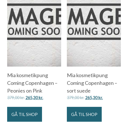
Mia kosmetikpung
Mia kosmetikpung
Coming Copenhagen –
Coming Copenhagen –
Peonies on Pink
sort suede
379,00
kr.
265,30
kr.
379,00
kr.
265,30
kr.
GÅ TIL SHOP
GÅ TIL SHOP