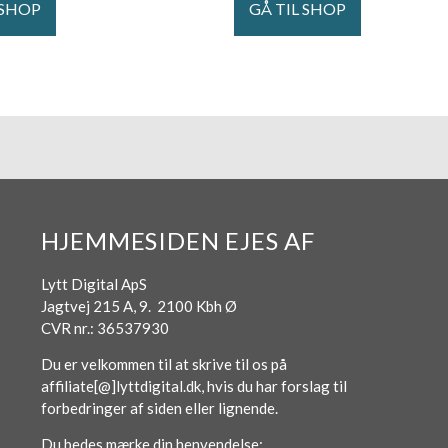
 SHOP
GÅ TIL SHOP
HJEMMESIDEN EJES AF
Lytt Digital ApS
Jagtvej 215 A, 9. 2100 Kbh Ø
CVR nr.: 36537930
Du er velkommen til at skrive til os på
affiliate[@]lyttdigital.dk, hvis du har forslag til
forbedringer af siden eller lignende.
Du bedes mærke din henvendelse: