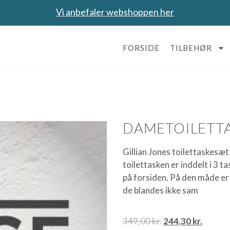
Vi anbefaler webshoppen her
FORSIDE
TILBEHØR
DAMETOILETTA
Gillian Jones toilettaskesæ
toilettasken er inddelt i 3 t
på forsiden. På den måde er d
de blandes ikke sam
349,00
kr.
244,30
kr.