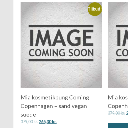
Tilbud!
Mia kosmetikpung Coming
Mia ko
Copenhagen – sand vegan
Copenha
379,00
kr.
suede
379,00
kr.
265,30
kr.