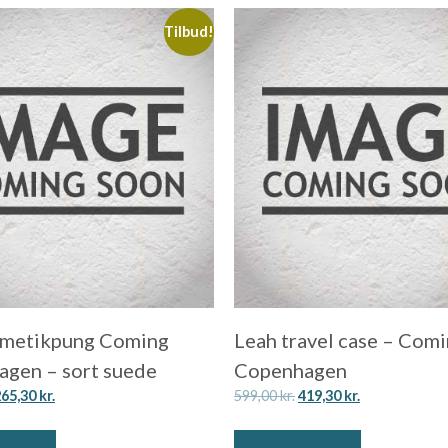
Tilbud!
smetikpung Coming
Leah travel case – Com
gen – sort suede
Copenhagen
265,30
kr.
599,00
kr.
419,30
kr.