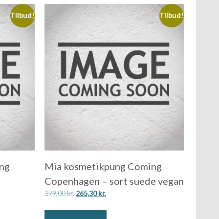
Tilbud!
Tilbud!
ing
Mia kosmetikpung Coming
Copenhagen – sort suede vegan
379,00
kr.
265,30
kr.