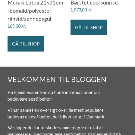
Meraki Lutea 21×31 cm
Børstet cool sunrise
i bomuld/polyester
1.073,00
kr.
råhvid/sennepsgul
169,00
kr.
GÅ TIL SHOP
GÅ TIL SHOP
VELKOMMEN TIL BLOGGEN
På hjemmesiden kan du finde informationer om
badeværelsestilbehør!
Vi har samlet en oversigt over de mest populære
badeværelsestilbehør, der bliver solgt i Danmark.
Så slipper du for at skulle sammenligne et utal af
hjemmesider med badeværelsestilbehør. Vi hjælper dig på