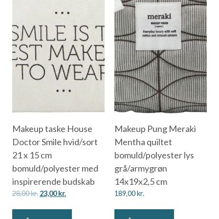
Makeup taske House
Makeup Pung Meraki
Doctor Smile hvid/sort
Mentha quiltet
21 x 15 cm
bomuld/polyester lys
bomuld/polyester med
grå/armygrøn
inspirerende budskab
14x19x2,5 cm
28,00
kr.
23,00
kr.
189,00
kr.