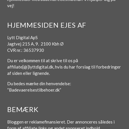
vej!
HJEMMESIDEN EJES AF
Lytt Digital ApS
Jagtvej 215 A, 9. 2100 Kbh Ø
CVR nr.: 36537930
Du er velkommen til at skrive til os på
affiliate[@]lyttdigital.dk, hvis du har forslag til forbedringer
af siden eller lignende.
Du bedes mærke din henvendelse:
“Badevaerelsestilbehoer.dk”
BEMÆRK
Bloggen er reklamefinansieret. Der annonceres således i
form af affiliate links og andet sponseret indhold.