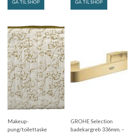
GÅ TIL SHOP
GÅ TIL SHOP
Makeup-
GROHE Selection
pung/toilettaske
badekargreb 336mm. –