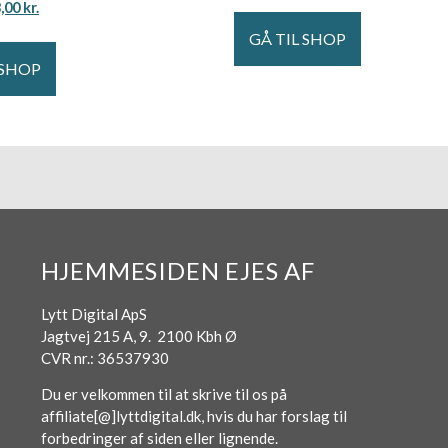
3,00
kr.
GÅ TIL SHOP
 SHOP
HJEMMESIDEN EJES AF
Lytt Digital ApS
Jagtvej 215 A, 9. 2100 Kbh Ø
CVR nr.: 36537930
Du er velkommen til at skrive til os på
affiliate[@]lyttdigital.dk, hvis du har forslag til
forbedringer af siden eller lignende.