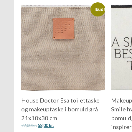
Tilbud!
House Doctor Esa toilettaske
Makeup
og makeuptaske i bomuld grå
Smile h
21x10x30 cm
bomuld
72,00
kr.
58,00
kr.
inspire