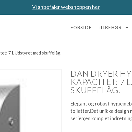
Vi anbefaler webshoppen her
FORSIDE
TILBEHØR
: 7 l. Udstyret med skuffelåg.
DAN DRYER H
KAPACITET: 7 
SKUFFELÅG.
Elegant og robust hygiejnebo
toiletter.Det unikke design
serien;en komplet indretnings