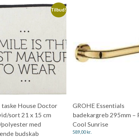
Tilbud!
 taske House Doctor
GROHE Essentials
vid/sort 21 x 15 cm
badekargreb 295mm – 
/polyester med
Cool Sunrise
589,00
kr.
rende budskab