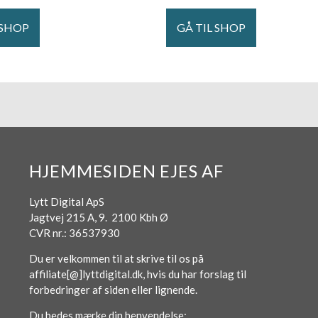
 SHOP
GÅ TIL SHOP
HJEMMESIDEN EJES AF
Lytt Digital ApS
Jagtvej 215 A, 9. 2100 Kbh Ø
CVR nr.: 36537930
Du er velkommen til at skrive til os på
affiliate[@]lyttdigital.dk, hvis du har forslag til
forbedringer af siden eller lignende.
Du bedes mærke din henvendelse: