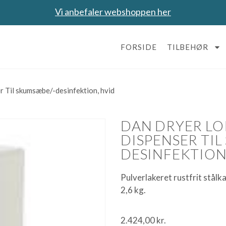
Vi anbefaler webshoppen her
FORSIDE
TILBEHØR
r Til skumsæbe/-desinfektion, hvid
DAN DRYER LO
DISPENSER TI
DESINFEKTION
Pulverlakeret rustfrit stålk
2,6 kg.
2.424,00
kr.