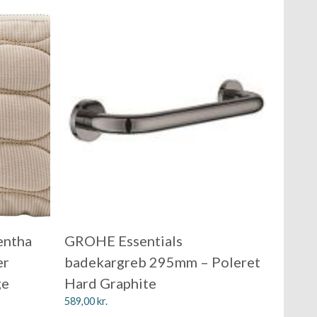
entha
GROHE Essentials
er
badekargreb 295mm – Poleret
ge
Hard Graphite
589,00
kr.