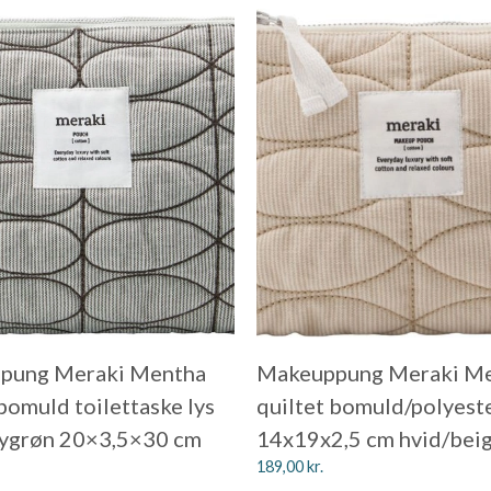
pung Meraki Mentha
Makeuppung Meraki M
 bomuld toilettaske lys
quiltet bomuld/polyest
mygrøn 20×3,5×30 cm
14x19x2,5 cm hvid/bei
189,00
kr.