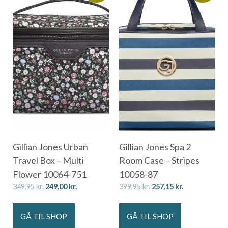
Gillian Jones Urban
Gillian Jones Spa 2
Travel Box – Multi
Room Case – Stripes
Flower 10064-751
10058-87
349,95
kr.
249,00
kr.
399,95
kr.
257,15
kr.
GÅ TIL SHOP
GÅ TIL SHOP