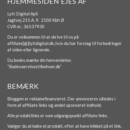
HJEMMESIDEN EJES AF
Lytt Digital ApS
Jagtvej 215 A, 9. 2100 Kbh Ø
CVR nr.: 36537930
Du er velkommen til at skrive til os på
affiliate[@]lyttdigital.dk, hvis du har forslag til forbedringer
af siden eller lignende.
Du bedes mærke din henvendelse:
“Badevaerelsestilbehoer.dk”
BEMÆRK
Bloggen er reklamefinansieret. Der annonceres således i
form af affiliate links og andet sponseret indhold.
Alle produktlinks er som udgangspunkt affiliate links.
Vælger du at købe et produkt, efter at have klikket på et link,