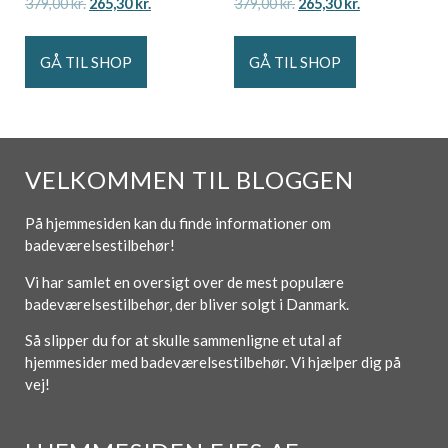
379,00
kr.
265,30
kr.
379,00
kr.
265,30
kr.
GÅ TIL SHOP
GÅ TIL SHOP
VELKOMMEN TIL BLOGGEN
På hjemmesiden kan du finde informationer om
badeværelsestilbehør!
Vi har samlet en oversigt over de mest populære
badeværelsestilbehør, der bliver solgt i Danmark.
Så slipper du for at skulle sammenligne et utal af
hjemmesider med badeværelsestilbehør. Vi hjælper dig på
vej!