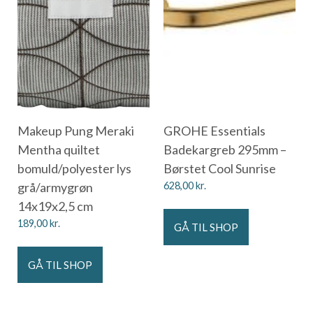
Makeup Pung Meraki
GROHE Essentials
Mentha quiltet
Badekargreb 295mm –
bomuld/polyester lys
Børstet Cool Sunrise
grå/armygrøn
628,00
kr.
14x19x2,5 cm
189,00
kr.
GÅ TIL SHOP
GÅ TIL SHOP