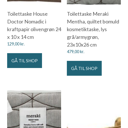
Toilettaske House
Toilettaske Meraki
Doctor Nomadic i
Mentha, quiltet bomuld
kraftpapir olivengrøn 24
kosmetiktaske, lys
x 10 x 14 cm
grå/armygrøn,
129,00
kr.
23x10x26 cm
479,00
kr.
GÅ TIL SHOP
GÅ TIL SHOP