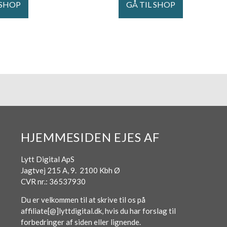
 SHOP
GÅ TIL SHOP
HJEMMESIDEN EJES AF
Lytt Digital ApS
Jagtvej 215 A, 9. 2100 Kbh Ø
CVR nr.: 36537930
Du er velkommen til at skrive til os på
affiliate[@]lyttdigital.dk, hvis du har forslag til
forbedringer af siden eller lignende.