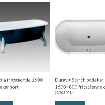
ibia fritstående 1600
Duravit Starck badekar
kar sort
1600×800 fritstående 
.
28.703,00
kr.