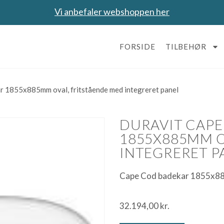
Vi anbefaler webshoppen her
FORSIDE
TILBEHØR
r 1855x885mm oval, fritstående med integreret panel
DURAVIT CAPE
1855X885MM O
INTEGRERET P
Cape Cod badekar 1855x885
32.194,00
kr.