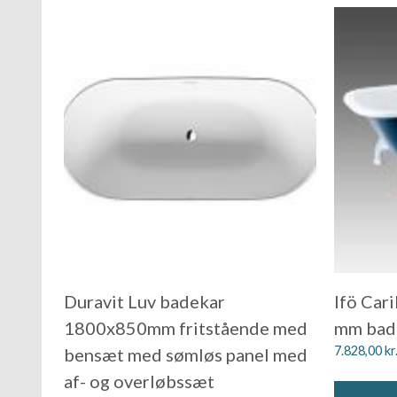
Duravit Luv badekar
Ifö Car
1800x850mm fritstående med
mm bade
7.828,00
kr
bensæt med sømløs panel med
af- og overløbssæt