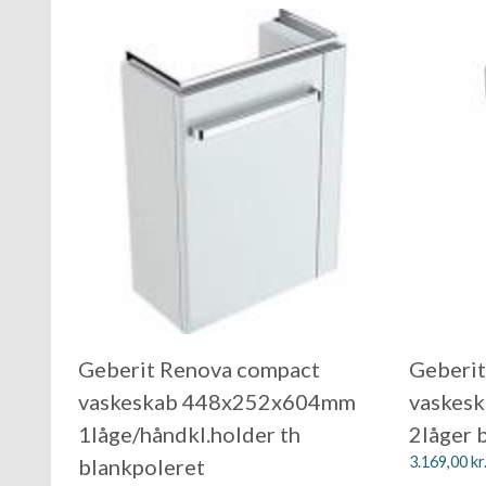
Geberit Renova compact
Geberit
vaskeskab 448x252x604mm
vaskes
1låge/håndkl.holder th
2låger 
3.169,00
kr
blankpoleret