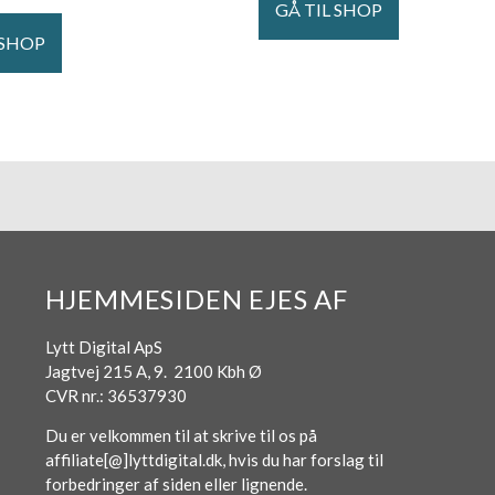
GÅ TIL SHOP
 SHOP
HJEMMESIDEN EJES AF
Lytt Digital ApS
Jagtvej 215 A, 9. 2100 Kbh Ø
CVR nr.: 36537930
Du er velkommen til at skrive til os på
affiliate[@]lyttdigital.dk, hvis du har forslag til
forbedringer af siden eller lignende.