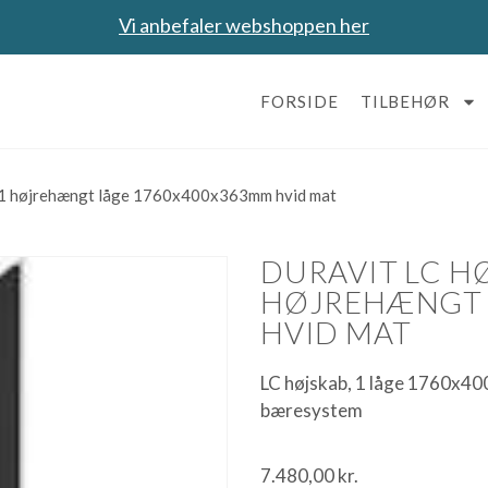
Vi anbefaler webshoppen her
FORSIDE
TILBEHØR
d 1 højrehængt låge 1760x400x363mm hvid mat
DURAVIT LC H
HØJREHÆNGT 
HVID MAT
LC højskab, 1 låge 1760x40
bæresystem
7.480,00
kr.