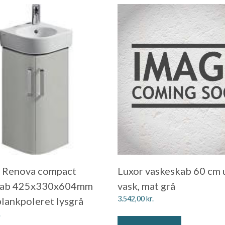
 Renova compact
Luxor vaskeskab 60 cm
kab 425x330x604mm
vask, mat grå
3.542,00
kr.
blankpoleret lysgrå
.