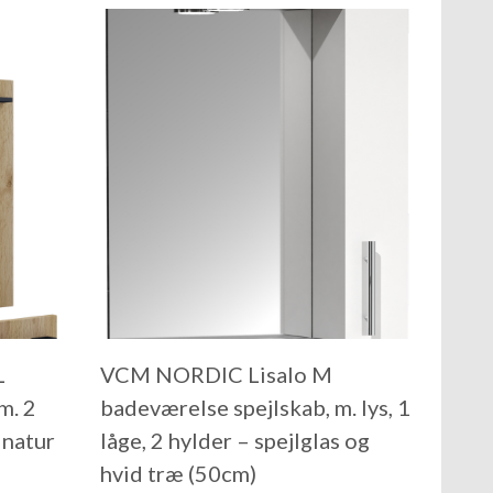
L
VCM NORDIC Lisalo M
m. 2
badeværelse spejlskab, m. lys, 1
 natur
låge, 2 hylder – spejlglas og
hvid træ (50cm)