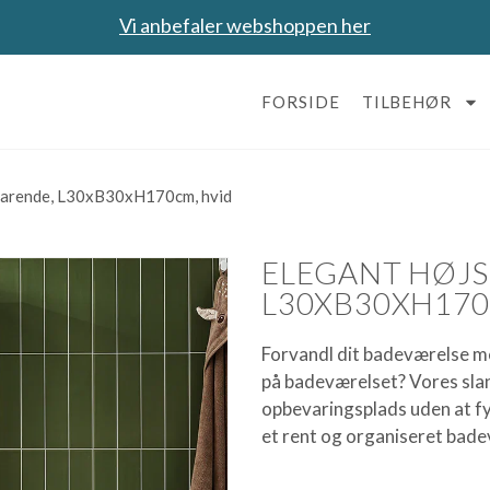
Vi anbefaler webshoppen her
FORSIDE
TILBEHØR
sparende, L30xB30xH170cm, hvid
ELEGANT HØJS
L30XB30XH170
Forvandl dit badeværelse m
på badeværelset? Vores slan
opbevaringsplads uden at fyl
et rent og organiseret bad