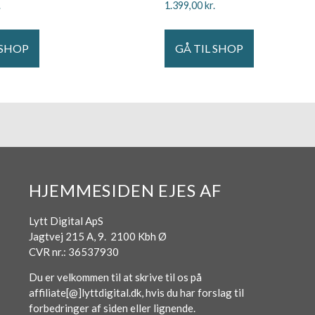
.
1.399,00
kr.
 SHOP
GÅ TIL SHOP
HJEMMESIDEN EJES AF
Lytt Digital ApS
Jagtvej 215 A, 9. 2100 Kbh Ø
CVR nr.: 36537930
Du er velkommen til at skrive til os på
affiliate[@]lyttdigital.dk, hvis du har forslag til
forbedringer af siden eller lignende.