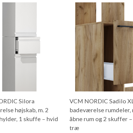
RDIC Silora
VCM NORDIC Sadilo X
else højskab, m. 2
badeværelse rumdeler, 
 hylder, 1 skuffe – hvid
åbne rum og 2 skuffer –
træ