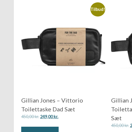
Tilbud!
Gillian Jones – Vittorio
Gillian 
Toilettaske Dad Sæt
Toilett
450,00
kr.
249,00
kr.
Sæt
450,00
kr.