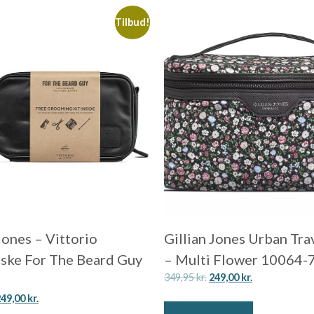
Tilbud!
Jones – Vittorio
Gillian Jones Urban Tra
aske For The Beard Guy
– Multi Flower 10064-
349,95
kr.
249,00
kr.
249,00
kr.