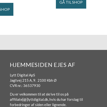
GÅ TIL SHOP
 SHOP
HJEMMESIDEN EJES AF
Lytt Digital ApS
Jagtvej 215 A, 9. 2100 Kbh Ø
CVR nr.: 36537930
Du er velkommen til at skrive til os på
affiliate[@]lyttdigital.dk, hvis du har forslag til
forbedringer af siden eller lignende.