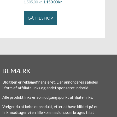
1.505,00
kr.
1.150,00
kr.
GÅ TIL SHOP
BEMÆRK
Bloggen er reklamefinansieret. Der annonceres således
i form af affiliate links og andet sponseret indhold.
Alle produktlinks er som udgangspunkt affiliate links.
Vælger du at købe et produkt, efter at have klikket på et
link, modtager vi en lille kommission, som bruges til at