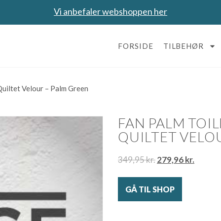
Vi anbefaler webshoppen her
FORSIDE
TILBEHØR
Quiltet Velour – Palm Green
FAN PALM TOIL
QUILTET VELO
349,95
kr.
279,96
kr.
GÅ TIL SHOP