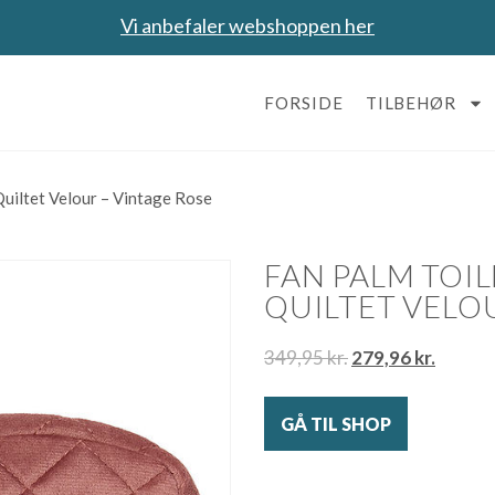
Vi anbefaler webshoppen her
FORSIDE
TILBEHØR
Quiltet Velour – Vintage Rose
FAN PALM TOIL
QUILTET VELO
349,95
kr.
279,96
kr.
GÅ TIL SHOP