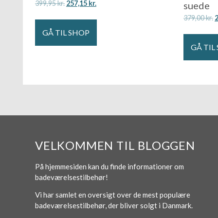
399,95
kr.
257,15
kr.
suede
379,00
kr.
GÅ TIL SHOP
GÅ TIL
VELKOMMEN TIL BLOGGEN
På hjemmesiden kan du finde informationer om
badeværelsestilbehør!
Vi har samlet en oversigt over de mest populære
badeværelsestilbehør, der bliver solgt i Danmark.