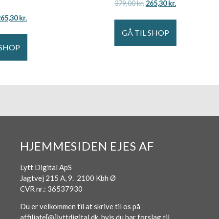
379,00
kr.
265,30
kr.
265,30
kr.
GÅ TIL SHOP
 SHOP
HJEMMESIDEN EJES AF
Lytt Digital ApS
Jagtvej 215 A, 9. 2100 Kbh Ø
CVR nr.: 36537930
Du er velkommen til at skrive til os på
affiliate[@]lyttdigital.dk, hvis du har forslag til