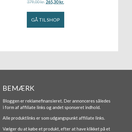
379,00
kr.
265,30
kr.
GÅ TIL SHOP
BEMÆRK
Bloggen er reklamefinansieret. Der annonceres således
i form af affiliate links og andet sponseret indhold.
Alle produktlinks er som udgangspunkt affiliate links.
Vælger du at købe et produkt, efter at have klikket på et