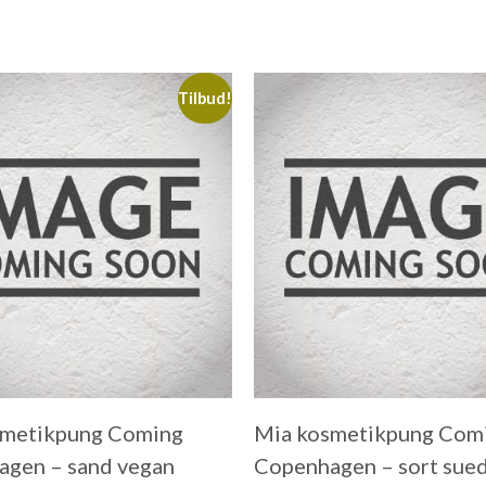
Tilbud!
smetikpung Coming
Mia kosmetikpung Com
gen – sand vegan
Copenhagen – sort sue