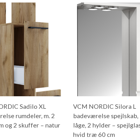
RDIC Sadilo XL
VCM NORDIC Silora L
else rumdeler, m. 2
badeværelse spejlskab, m
m og 2 skuffer – natur
låge, 2 hylder – spejlgla
hvid træ 60 cm