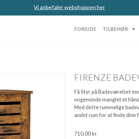
Vi anbefaler webshoppen her
FORSIDE
TILBEHØR
FIRENZE BADE
Få Styr på Badeværelset me
nogensinde manglet et håndkl
Med dette rummelige badevæ
andet rum for at finde dine 
710,00
kr.