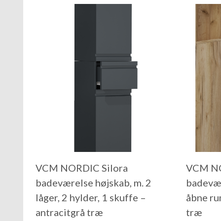
VCM NORDIC Silora
VCM NO
badeværelse højskab, m. 2
badevær
låger, 2 hylder, 1 skuffe –
åbne ru
antracitgrå træ
træ