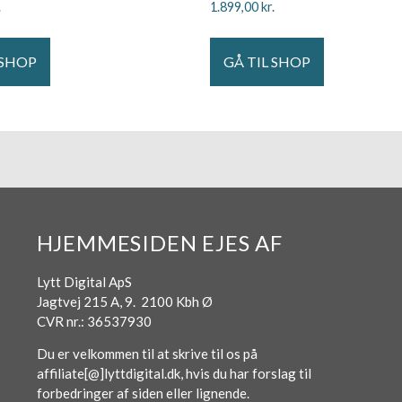
.
1.899,00
kr.
 SHOP
GÅ TIL SHOP
HJEMMESIDEN EJES AF
Lytt Digital ApS
Jagtvej 215 A, 9. 2100 Kbh Ø
CVR nr.: 36537930
Du er velkommen til at skrive til os på
affiliate[@]lyttdigital.dk, hvis du har forslag til
forbedringer af siden eller lignende.