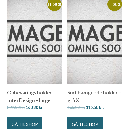
Tilbud!
Tilbud!
Opbevarings holder
Surf hængende holder –
InterDesign – large
grå XL
229,00
kr.
160,30
kr.
165,00
kr.
115,50
kr.
GÅ TIL SHOP
GÅ TIL SHOP